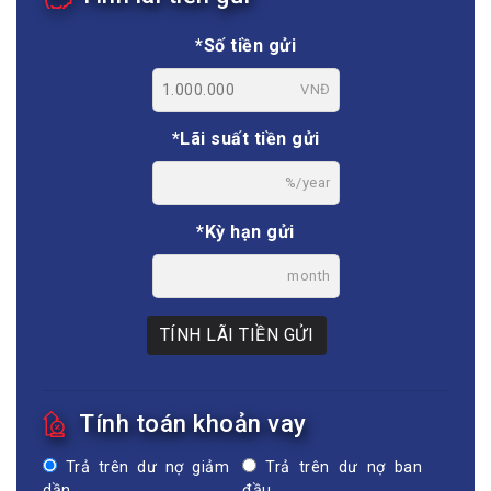
*Số tiền gửi
VNĐ
*Lãi suất tiền gửi
%/year
*Kỳ hạn gửi
month
TÍNH LÃI TIỀN GỬI
Tính toán khoản vay
Trả trên dư nợ giảm
Trả trên dư nợ ban
dần
đầu