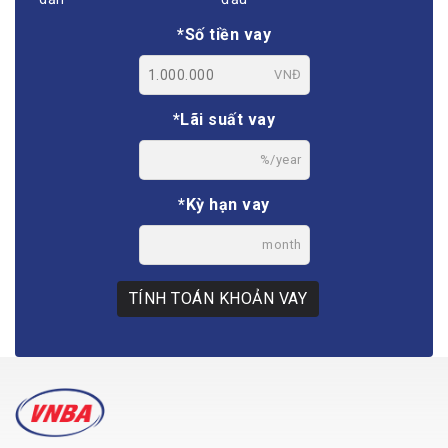
*Số tiền vay
VNĐ
*Lãi suất vay
%/year
*Kỳ hạn vay
month
TÍNH TOÁN KHOẢN VAY