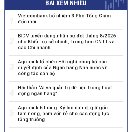
BÀI XEM NHIỀU
Vietcombank bổ nhiệm 3 Phó Tổng Giám
1
đốc mới
BIDV tuyển dụng nhân sự đợt tháng 8/2026
2
cho Khối Trụ sở chính, Trung tâm CNTT và
các Chi nhánh
Agribank tổ chức Hội nghị công bố các
3
quyết định của Ngân hàng Nhà nước về
công tác cán bộ
Hội thảo “AI và quản trị dữ liệu trong hoạt
4
động ngân hàng”
Agribank 6 tháng: Kỷ lục dư nợ, giữ gốc
5
tam nông, bơm vốn rẻ cho các động lực
tăng trưởng