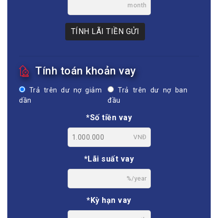
month
TÍNH LÃI TIỀN GỬI
Tính toán khoản vay
Trả trên dư nợ giảm
Trả trên dư nợ ban
dần
đầu
*Số tiền vay
VNĐ
*Lãi suất vay
%/year
*Kỳ hạn vay