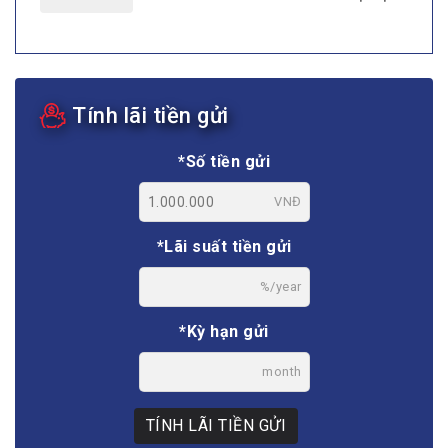
Tính lãi tiền gửi
*Số tiền gửi
VNĐ
*Lãi suất tiền gửi
%/year
*Kỳ hạn gửi
month
TÍNH LÃI TIỀN GỬI