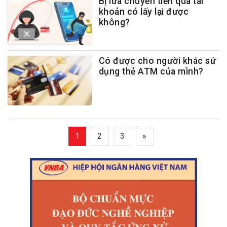
Bị lừa chuyển tiền qua tài
khoản có lấy lại được
không?
Có được cho người khác sử
dụng thẻ ATM của mình?
1
2
3
»