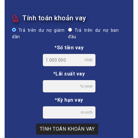
Tính toán khoản vay
Trả trên dư nợ giảm
Trả trên dư nợ ban
dần
đầu
*Số tiền vay
VNĐ
*Lãi suất vay
%/year
*Kỳ hạn vay
month
TÍNH TOÁN KHOẢN VAY