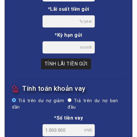
*Lãi suất tiền gửi
%/year
*Kỳ hạn gửi
month
TÍNH LÃI TIỀN GỬI
Tính toán khoản vay
Trả trên dư nợ giảm
Trả trên dư nợ ban
dần
đầu
*Số tiền vay
VNĐ