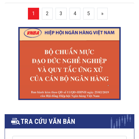
1
2
3
4
5
»
TRA CỨU VĂN BẢN