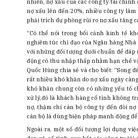
nhiên, nợ xấu của các công ty tài chính 
nợ xấu lên đến 20%, nhiều công ty lâm 
phải trích dự phòng rủi ro nợ xấu tăng c
“Có thể nói trong bối cảnh kinh tế kh
nghiêm túc chỉ đạo của Ngân hàng Nhà n
với những đối tượng dưới chuẩn để đáp 
động có thu nhập thấp nhằm hạn chế và
Quốc Hùng chia sẻ và cho biết: “Song đ
rất nhiều khó khăn do nợ xấu ngày càng
khó khăn chung còn có những yếu tố ch
xử lý,đó là khách hàng cố tình không t
nợ, thậm chí cán bộ công ty đến đòi nợ
cán bộ là dùng biện pháp manh động để 
Ngoài ra, một số đối tượng lợi dụng vi