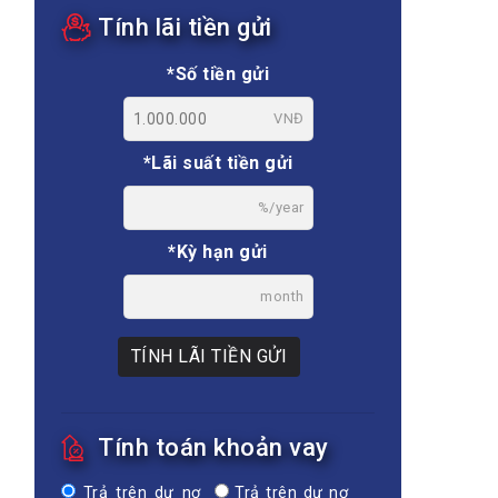
Tính lãi tiền gửi
*Số tiền gửi
VNĐ
*Lãi suất tiền gửi
%/year
*Kỳ hạn gửi
month
TÍNH LÃI TIỀN GỬI
Tính toán khoản vay
Trả trên dư nợ
Trả trên dư nợ