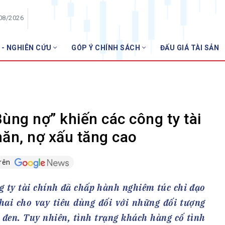
/08/2026
 - NGHIÊN CỨU
GÓP Ý CHÍNH SÁCH
ĐẤU GIÁ TÀI SẢN
HỘI VIÊN
NHNN miễ
Danh sách hội viên
Gia nhập VNBA
 VNBA
ng nợ” khiến các công ty tài
 Tuần VNBA
hăn, nợ xấu tăng cao
trên
gân hàng
t
g ty tài chính đã chấp hành nghiêm túc chỉ đạo
hai cho vay tiêu dùng đối với những đối tượng
 đen. Tuy nhiên, tình trạng khách hàng cố tình