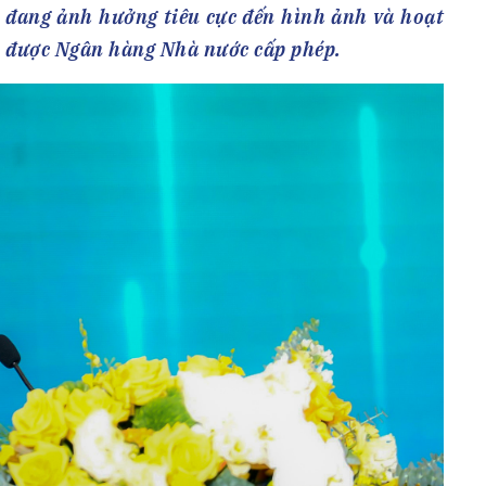
h Tiêu dùng
, đang ảnh hưởng tiêu cực đến hình ảnh và hoạt
tài sản
h được Ngân hàng Nhà nước cấp phép.
oán –Thẻ
 trị
iệc làm
 SẢN
TUYỂN DỤNG