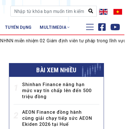
TUYỂN DỤNG
MULTIMEDIA
ĐÀO TẠO - NGHIÊN CỨU
n nhiệm 02 Giám định viên tư pháp trong lĩnh vực tiền tệ và
Nghiệp vụ - Chứng chỉ
Tập huấn
BÀI XEM NHIỀU
Shinhan Finance nâng hạn
1
mức vay tín chấp lên đến 500
triệu đồng
AEON Finance đồng hành
2
cùng giải chạy tiếp sức AEON
Ekiden 2026 tại Huế