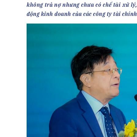
Tài chín
Bộ Chuẩn mực Đạo đức nghề nghiệp
không trả nợ nhưng chưa có chế tài xử lý
Đấu giá 
Đối tác
động kinh doanh của các công ty tài chín
Thanh t
Nhà quản
Cơ hội v
GÓP Ý CHÍNH SÁCH
ĐẤU GIÁ TÀI
Dự thảo luật
Tư vấn – Hỏi đáp
Tra cứu văn bản