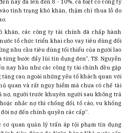
đến nay đã lên đến 8 - 10%, cá biệt có công ty
vào tình trạng khó khăn, thậm chí thua lỗ do
ao.
ó khăn, các công ty tài chính đã chấp hành
ước tổ chức triển khai cho vay tiêu dùng đối
ứng nhu cầu tiêu dùng tối thiểu của người lao
 từng bước đẩy lùi tín dụng đen”, TS. Nguyễn
ến nay hầu như các công ty tài chính đều gặp
 tăng cao, ngoài những yếu tố khách quan với
ủ quan và rất nguy hiểm mà chưa có chế tài
rả nợ, người trước khuyên người sau không trả
 hoặc nhắc nợ thì chống đối, tố cáo, vu khống
đòi nợ đến chính quyền các cấp”.
ệc cơ quan quản lý trấn áp tội phạm tín dụng