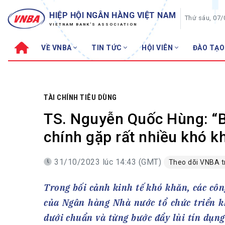
HIỆP HỘI NGÂN HÀNG VIỆT NAM
Thứ sáu, 07
VIETNAM BANK'S ASSOCIATION
VỀ VNBA
TIN TỨC
HỘI VIÊN
ĐÀO TẠO
Về VNBA
TIN TỨC
Cơ cấu tổ chức
Tin Hiệp hội
Sơ đồ tổ chức
Sự kiện
TÀI CHÍNH TIÊU DÙNG
Hội đồng Hiệp hội
30 năm
TS. Nguyễn Quốc Hùng: “Bù
Thường trực Hiệp hội
Bản tin
chính gặp rất nhiều khó k
Cơ quan Thường trực
Tin Hội viên
31/10/2023 lúc 14:43 (GMT)
Theo dõi VNBA 
Điều lệ
Tin ngành n
Lịch sử phát triển
Topic nổi bậ
Trong bối cảnh kinh tế khó khăn, các côn
VNBA các thời kỳ
Đào tạo
của Ngân hàng Nhà nước tổ chức triển k
Fintech
Thành tích – Giải thưởng
dưới chuẩn và từng bước đẩy lùi tín dụng