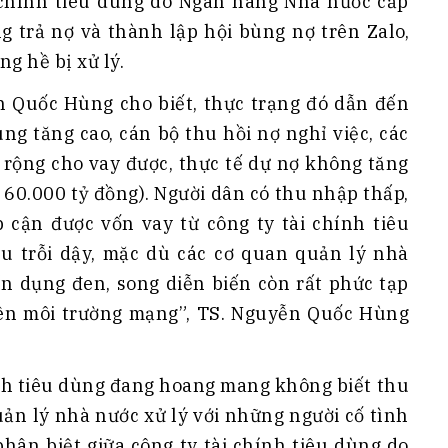
i chính tiêu dùng do Ngân hàng Nhà nước cấp
g trả nợ và thành lập hội bùng nợ trên Zalo,
g hề bị xử lý.
 Quốc Hùng cho biết, thực trạng đó dẫn đến
ùng tăng cao, cán bộ thu hồi nợ nghỉ việc, các
ở rộng cho vay được, thực tế dự nợ không tăng
 60.000 tỷ đồng). Người dân có thu nhập thấp,
cận được vốn vay từ công ty tài chính tiêu
u trỗi dậy, mặc dù các cơ quan quản lý nhà
ín dụng đen, song diễn biến còn rất phức tạp
trên môi trường mạng”, TS. Nguyễn Quốc Hùng
hính tiêu dùng đang hoang mang không biết thu
uản lý nhà nước xử lý với những người cố tình
 phân biệt giữa công ty tài chính tiêu dùng do