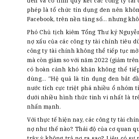
đen và cố tình quy kết các công ty tà
phép là tổ chức tín dụng đen nên khôn
Facebook, trên nền tảng số… nhưng khôn
Phó Chủ tịch kiêm Tổng Thư ký Nguyễn
nợ xấu của các công ty tài chính tiêu d
công ty tài chính không thể tiếp tục m
mà còn giảm so với năm 2022 (giảm trên
có hoàn cảnh khó khăn không thể tiếp 
dùng… “Hệ quả là tín dụng đen bắt đầ
nước tích cực triệt phá nhiều ổ nhóm t
dưới nhiều hình thức tinh vi nhất là 
nhấn mạnh.
Với thực tế hiện nay, các công ty tài c
nợ như thế nào?. Thái độ của cơ quan q
trây ỳ không trả nợ ra sao?. Liệu có sự