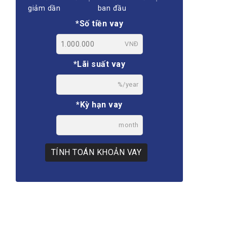
giảm dần
ban đầu
*Số tiền vay
VNĐ
*Lãi suất vay
%/year
*Kỳ hạn vay
month
TÍNH TOÁN KHOẢN VAY