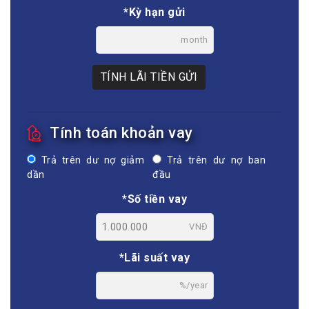
*Kỳ hạn gửi
month
TÍNH LÃI TIỀN GỬI
Tính toán khoản vay
Trả trên dư nợ giảm
Trả trên dư nợ ban
dần
đầu
*Số tiền vay
VNĐ
*Lãi suất vay
%/year