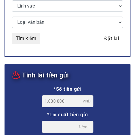
Tìm kiếm
Đặt lại
Tính lãi tiền gửi
*Số tiền gửi
VNĐ
*Lãi suất tiền gửi
%/year