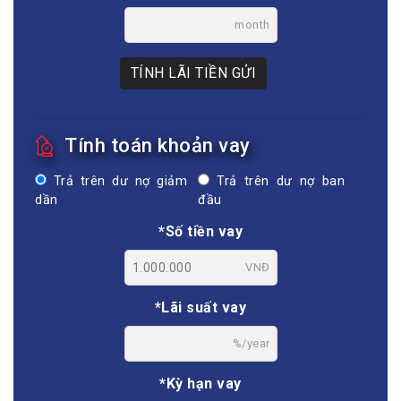
month
TÍNH LÃI TIỀN GỬI
Tính toán khoản vay
Trả trên dư nợ giảm
Trả trên dư nợ ban
dần
đầu
*Số tiền vay
VNĐ
*Lãi suất vay
%/year
*Kỳ hạn vay