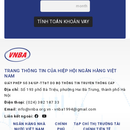
month
TÍNH TOÁN KHOẢN VAY
TRANG THÔNG TIN CỦA HIỆP HỘI NGÂN HÀNG VIỆT
NAM
GIẤY PHÉP SỐ 34/GP-TTĐT DO BỘ THÔNG TIN TRUYỀN THÔNG CẤP
Địa chỉ:
Số 193 phố Bà Triệu, phường Hai Bà Trưng, thành phố Hà
Nội
Điện thoại:
(024) 382 187 33
Email:
info@vnba.org.vn - vnba1994@gmail.com
Liên kết ngoài:
NGÂN HÀNG NHÀ
CHÍNH
TẠP CHÍ THỊ TRƯỜNG TÀI
NƯỚC VIỆT NAM
PHỦ
CHÍNH TIỀN TỆ