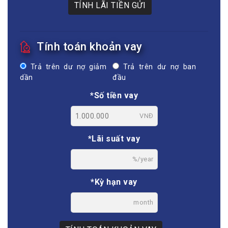
TÍNH LÃI TIỀN GỬI
Tính toán khoản vay
Trả trên dư nợ giảm
Trả trên dư nợ ban
dần
đầu
*Số tiền vay
VNĐ
*Lãi suất vay
%/year
*Kỳ hạn vay
month