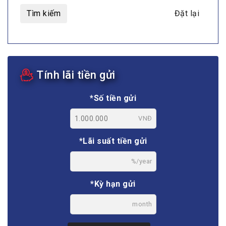
Tìm kiếm
Đặt lại
Tính lãi tiền gửi
*Số tiền gửi
VNĐ
*Lãi suất tiền gửi
%/year
*Kỳ hạn gửi
month