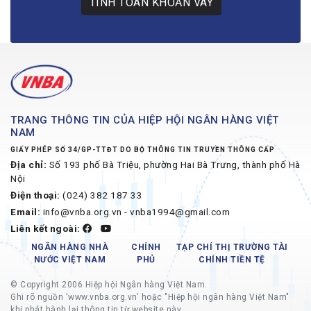
TÍNH TOÁN KHOẢN VAY
TRANG THÔNG TIN CỦA HIỆP HỘI NGÂN HÀNG VIỆT
NAM
GIẤY PHÉP SỐ 34/GP-TTĐT DO BỘ THÔNG TIN TRUYỀN THÔNG CẤP
Địa chỉ:
Số 193 phố Bà Triệu, phường Hai Bà Trưng, thành phố Hà
Nội
Điện thoại:
(024) 382 187 33
Email:
info@vnba.org.vn - vnba1994@gmail.com
Liên kết ngoài:
NGÂN HÀNG NHÀ
CHÍNH
TẠP CHÍ THỊ TRƯỜNG TÀI
NƯỚC VIỆT NAM
PHỦ
CHÍNH TIỀN TỆ
© Copyright 2006 Hiệp hội Ngân hàng Việt Nam.
Ghi rõ nguồn 'www.vnba.org.vn' hoặc "Hiệp hội ngân hàng Việt Nam"
khi phát hành lại thông tin từ website này.