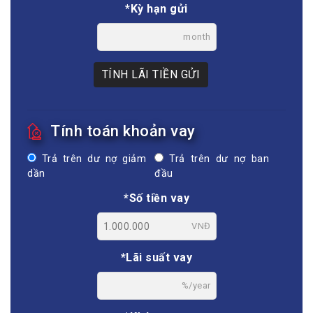
*Kỳ hạn gửi
month
TÍNH LÃI TIỀN GỬI
Tính toán khoản vay
Trả trên dư nợ giảm
Trả trên dư nợ ban
dần
đầu
*Số tiền vay
VNĐ
*Lãi suất vay
%/year