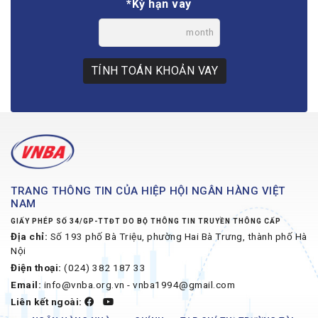
*Kỳ hạn vay
month
TÍNH TOÁN KHOẢN VAY
TRANG THÔNG TIN CỦA HIỆP HỘI NGÂN HÀNG VIỆT
NAM
GIẤY PHÉP SỐ 34/GP-TTĐT DO BỘ THÔNG TIN TRUYỀN THÔNG CẤP
Địa chỉ:
Số 193 phố Bà Triệu, phường Hai Bà Trưng, thành phố Hà
Nội
Điện thoại:
(024) 382 187 33
Email:
info@vnba.org.vn - vnba1994@gmail.com
Liên kết ngoài: