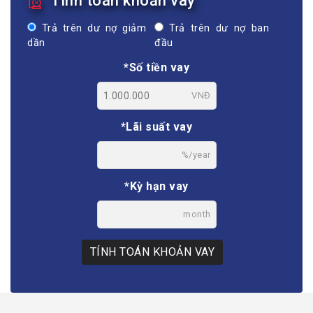
Tính toán khoản vay
Trả trên dư nợ giảm
Trả trên dư nợ ban
dần
đầu
*Số tiền vay
VNĐ
*Lãi suất vay
%/year
*Kỳ hạn vay
month
TÍNH TOÁN KHOẢN VAY