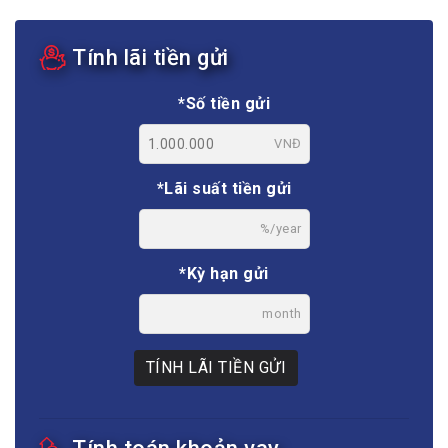
Tính lãi tiền gửi
*Số tiền gửi
VNĐ
*Lãi suất tiền gửi
%/year
*Kỳ hạn gửi
month
TÍNH LÃI TIỀN GỬI