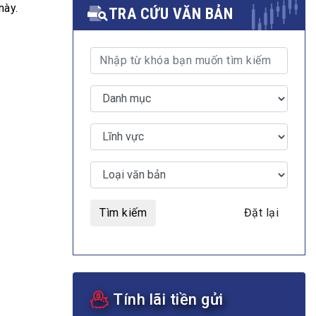
này.
TRA CỨU VĂN BẢN
MULTIMEDIA
Video
E-magazines
Photos
Tìm kiếm
Đặt lại
Tính lãi tiền gửi