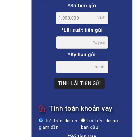
*Số tiền gửi
VNĐ
*Lãi suất tiền gửi
%/year
*Kỳ hạn gửi
month
TÍNH LÃI TIỀN GỬI
Tính toán khoản vay
Trả trên dư nợ
Trả trên dư nợ
giảm dần
ban đầu
*Số tiền vay