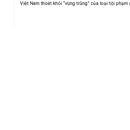
h Tiêu dùng
Việt Nam thoát khỏi “vùng trũng” của loại tội phạm 
tài sản
oán –Thẻ
 trị
iệc làm
 SẢN
TUYỂN DỤNG