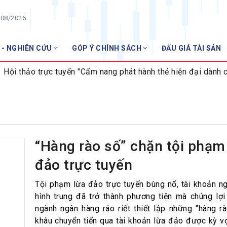
/08/2026
 - NGHIÊN CỨU
GÓP Ý CHÍNH SÁCH
ĐẤU GIÁ TÀI SẢN
HỘI VIÊN
i thảo trực tuyến "Cẩm nang phát hành thẻ hiện đại dành cho 
Danh sách hội viên
Gia nhập VNBA
 VNBA
 Tuần VNBA
“Hàng rào số” chặn tội phạm
đảo trực tuyến
gân hàng
t
Tội phạm lừa đảo trực tuyến bùng nổ, tài khoản n
hình trung đã trở thành phương tiện mà chúng lợi
ngành ngân hàng ráo riết thiết lập những “hàng r
khâu chuyển tiển qua tài khoản lừa đảo được kỳ v