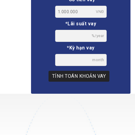
VNĐ
*Lãi suất vay
%/year
*Kỳ hạn vay
month
TÍNH TOÁN KHOẢN VAY