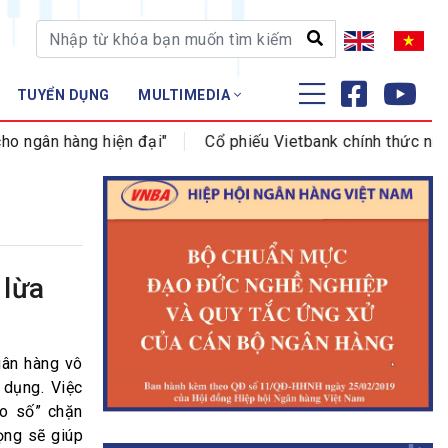
TUYỂN DỤNG
MULTIMEDIA
ĐÀO TẠO - NGHIÊN CỨU
ngân hàng hiện đại"
Cổ phiếu Vietbank chính thức niêm y
Nghiệp vụ - Chứng chỉ
Tập huấn
 lừa
gân hàng vô
 dụng. Việc
ào số” chặn
ọng sẽ giúp