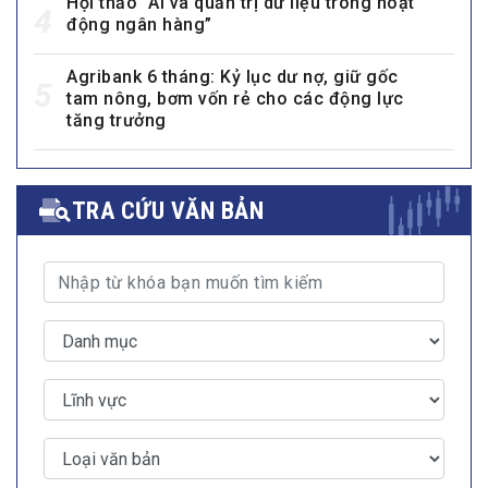
Hội thảo “AI và quản trị dữ liệu trong hoạt
4
động ngân hàng”
Agribank 6 tháng: Kỷ lục dư nợ, giữ gốc
5
tam nông, bơm vốn rẻ cho các động lực
tăng trưởng
TRA CỨU VĂN BẢN