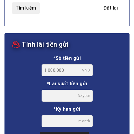
Tìm kiếm
Đặt lại
Tính lãi tiền gửi
*Số tiền gửi
VNĐ
*Lãi suất tiền gửi
%/year
*Kỳ hạn gửi
month