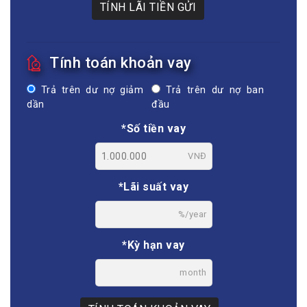
TÍNH LÃI TIỀN GỬI
Tính toán khoản vay
Trả trên dư nợ giảm
Trả trên dư nợ ban
dần
đầu
*Số tiền vay
VNĐ
*Lãi suất vay
%/year
*Kỳ hạn vay
month