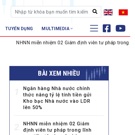
TUYỂN DỤNG
MULTIMEDIA
ĐÀO TẠO - NGHIÊN CỨU
N miễn nhiệm 02 Giám định viên tư pháp trong lĩnh vực tiền
Nghiệp vụ - Chứng chỉ
Tập huấn
BÀI XEM NHIỀU
Ngân hàng Nhà nước chính
1
thức nâng tỷ lệ tính tiền gửi
Kho bạc Nhà nước vào LDR
lên 50%
NHNN miễn nhiệm 02 Giám
2
định viên tư pháp trong lĩnh