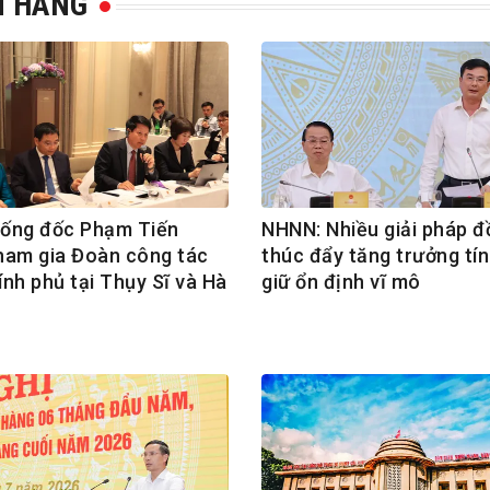
N HÀNG
ống đốc Phạm Tiến
NHNN: Nhiều giải pháp đ
ham gia Đoàn công tác
thúc đẩy tăng trưởng tín
nh phủ tại Thụy Sĩ và Hà
giữ ổn định vĩ mô