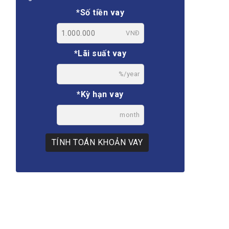
*Số tiền vay
VNĐ
*Lãi suất vay
%/year
*Kỳ hạn vay
month
TÍNH TOÁN KHOẢN VAY