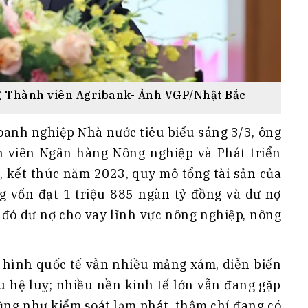
g Thành viên Agribank- Ảnh VGP/Nhật Bắc
doanh nghiệp Nhà nước tiêu biểu sáng 3/3, ông
 viên Ngân hàng Nông nghiệp và Phát triển
, kết thúc năm 2023, quy mô tổng tài sản của
ng vốn đạt 1 triệu 885 ngàn tỷ đồng và dư nợ
g đó dư nợ cho vay lĩnh vực nông nghiệp, nông
 hình quốc tế vẫn nhiều mảng xám, diễn biến
u hệ luỵ; nhiều nền kinh tế lớn vẫn đang gặp
ũng như kiểm soát lạm phát, thậm chí đang có