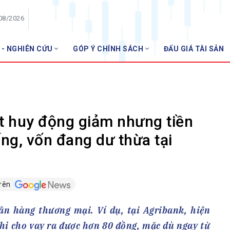
/08/2026
 - NGHIÊN CỨU
GÓP Ý CHÍNH SÁCH
ĐẤU GIÁ TÀI SẢN
HỘI VIÊN
NHN
Danh sách hội viên
Gia nhập VNBA
 VNBA
ất huy động giảm nhưng tiền
 Tuần VNBA
ống, vốn đang dư thừa tại
gân hàng
t
trên
gân hàng thương mại. Ví dụ, tại Agribank, hiện
chỉ cho vay ra được hơn 80 đồng, mặc dù ngay từ