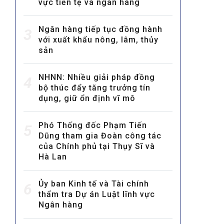
vực tiền tệ và ngân hàng
Ngân hàng tiếp tục đồng hành
3
với xuất khẩu nông, lâm, thủy
sản
NHNN: Nhiều giải pháp đồng
4
bộ thúc đẩy tăng trưởng tín
MULTIMEDIA
dụng, giữ ổn định vĩ mô
Video
E-magazines
Phó Thống đốc Phạm Tiến
5
Dũng tham gia Đoàn công tác
Photos
của Chính phủ tại Thụy Sĩ và
Hà Lan
Ủy ban Kinh tế và Tài chính
6
thẩm tra Dự án Luật lĩnh vực
Ngân hàng