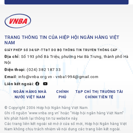
TRANG THÔNG TIN CỦA HIỆP HỘI NGÂN HÀNG VIỆT
NAM
GIẤY PHÉP SỐ 34/GP-TTĐT DO BỘ THÔNG TIN TRUYỀN THÔNG CẤP
Địa chỉ:
Số 193 phố Bà Triệu, phường Hai Bà Trưng, thành phố Hà
Nội
Điện thoại:
(024) 382 187 33
Email:
info@vnba.org.vn - vnba1994@gmail.com
Liên kết ngoài:
NGÂN HÀNG NHÀ
CHÍNH
TẠP CHÍ THỊ TRƯỜNG TÀI
NƯỚC VIỆT NAM
PHỦ
CHÍNH TIỀN TỆ
© Copyright 2006 Hiệp hội Ngân hàng Việt Nam.
Ghi rõ nguồn 'www.vnba.org.vn' hoặc "Hiệp hội ngân hàng Việt Nam"
khi phát hành lại thông tin từ website này.
Các trang liên kết ngoài sẽ mở ở cửa sổ mới, Hiệp hội Ngân hàng Việt
Nam không chịu trách nhiệm về nội dung các trang liên kết ngoài.