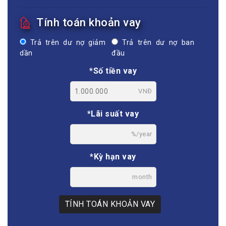
Tính toán khoản vay
Trả trên dư nợ giảm
Trả trên dư nợ ban
dần
đầu
*Số tiền vay
VNĐ
*Lãi suất vay
%/year
*Kỳ hạn vay
month
TÍNH TOÁN KHOẢN VAY