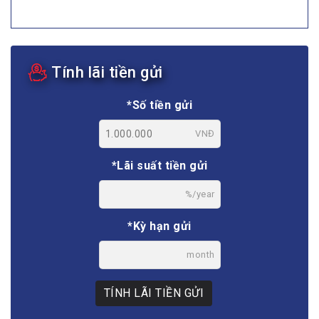
Tính lãi tiền gửi
*Số tiền gửi
VNĐ
*Lãi suất tiền gửi
%/year
*Kỳ hạn gửi
month
TÍNH LÃI TIỀN GỬI