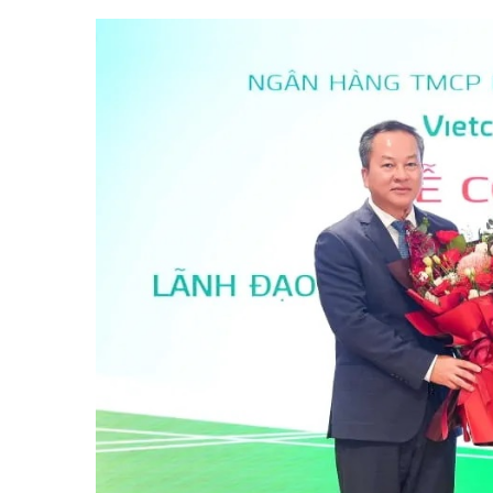
Tài chín
Bộ Chuẩn mực Đạo đức nghề nghiệp
Đấu giá 
Đối tác
Thanh t
Nhà quản
Cơ hội v
GÓP Ý CHÍNH SÁCH
ĐẤU GIÁ TÀI
Dự thảo luật
Tư vấn – Hỏi đáp
Tra cứu văn bản