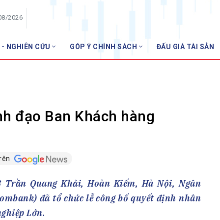
08/2026
 - NGHIÊN CỨU
GÓP Ý CHÍNH SÁCH
ĐẤU GIÁ TÀI SẢN
HỘI VIÊN
NHN
Danh sách hội viên
Gia nhập VNBA
 VNBA
nh đạo Ban Khách hàng
 Tuần VNBA
trên
gân hàng
t
98 Trần Quang Khải, Hoàn Kiếm, Hà Nội, Ngân
ombank) đã tổ chức lễ công bố quyết định nhân
ghiệp Lớn.