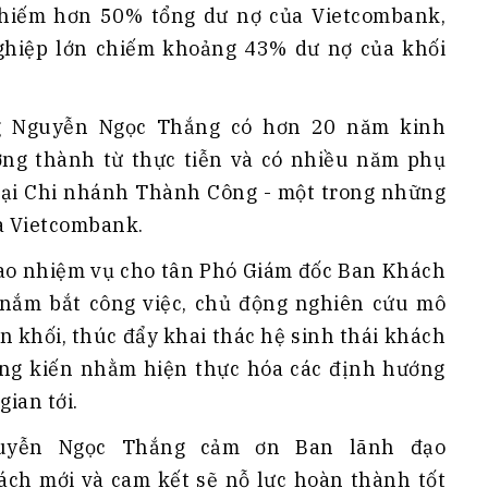
chiếm hơn 50% tổng dư nợ của Vietcombank,
hiệp lớn chiếm khoảng 43% dư nợ của khối
g Nguyễn Ngọc Thắng có hơn 20 năm kinh
ởng thành từ thực tiễn và có nhiều năm phụ
ại Chi nhánh Thành Công - một trong những
ủa Vietcombank.
ao nhiệm vụ cho tân Phó Giám đốc Ban Khách
ắm bắt công việc, chủ động nghiên cứu mô
ên khối, thúc đẩy khai thác hệ sinh thái khách
ng kiến nhằm hiện thực hóa các định hướng
gian tới.
guyễn Ngọc Thắng cảm ơn Ban lãnh đạo
rách mới và cam kết sẽ nỗ lực hoàn thành tốt