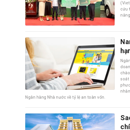
(Vie
cứu 
năng
Na
hạ
Ngân
doan
chào 
soát
phươ
nhằm
Ngân hàng Nhà nước về tỷ lệ an toàn vốn.
Sa
ch