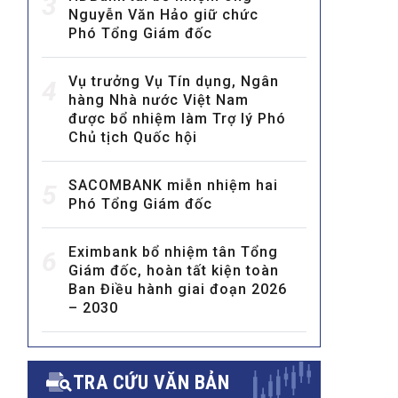
3
Nguyễn Văn Hảo giữ chức
Phó Tổng Giám đốc
Vụ trưởng Vụ Tín dụng, Ngân
4
hàng Nhà nước Việt Nam
được bổ nhiệm làm Trợ lý Phó
Chủ tịch Quốc hội
MULTIMEDIA
SACOMBANK miễn nhiệm hai
Video
5
Phó Tổng Giám đốc
E-magazines
Photos
Eximbank bổ nhiệm tân Tổng
6
Giám đốc, hoàn tất kiện toàn
Ban Điều hành giai đoạn 2026
– 2030
TRA CỨU VĂN BẢN