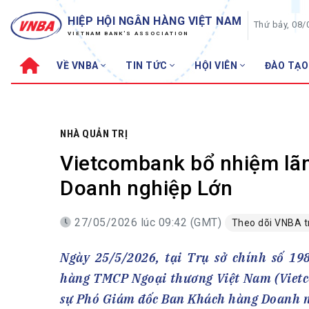
HIỆP HỘI NGÂN HÀNG VIỆT NAM
Thứ bảy, 08/
VIETNAM BANK'S ASSOCIATION
VỀ VNBA
TIN TỨC
HỘI VIÊN
ĐÀO TẠO
Về VNBA
TIN TỨC
Cơ cấu tổ chức
Tin Hiệp hội
Sơ đồ tổ chức
Sự kiện
NHÀ QUẢN TRỊ
Hội đồng Hiệp hội
30 năm
Vietcombank bổ nhiệm lã
Thường trực Hiệp hội
Bản tin
Doanh nghiệp Lớn
Cơ quan Thường trực
Tin Hội viên
27/05/2026 lúc 09:42 (GMT)
Theo dõi VNBA 
Điều lệ
Tin ngành n
Lịch sử phát triển
Topic nổi bậ
Ngày 25/5/2026, tại Trụ sở chính số 1
VNBA các thời kỳ
Đào tạo
hàng TMCP Ngoại thương Việt Nam (Vietc
Fintech
Thành tích – Giải thưởng
sự Phó Giám đốc Ban Khách hàng Doanh n