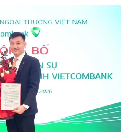
h Tiêu dùng
tài sản
oán –Thẻ
 trị
iệc làm
 SẢN
TUYỂN DỤNG