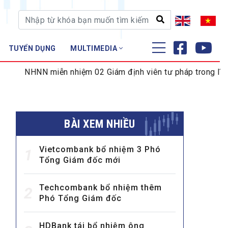
TUYỂN DỤNG
MULTIMEDIA
ĐÀO TẠO - NGHIÊN CỨU
N miễn nhiệm 02 Giám định viên tư pháp trong lĩnh vực tiền 
Nghiệp vụ - Chứng chỉ
Tập huấn
BÀI XEM NHIỀU
Vietcombank bổ nhiệm 3 Phó
1
Tổng Giám đốc mới
Techcombank bổ nhiệm thêm
2
Phó Tổng Giám đốc
HDBank tái bổ nhiệm ông