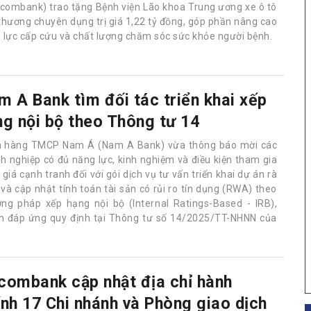
tcombank) trao tặng Bệnh viện Lão khoa Trung ương xe ô tô
thương chuyên dụng trị giá 1,22 tỷ đồng, góp phần nâng cao
 lực cấp cứu và chất lượng chăm sóc sức khỏe người bệnh.
m A Bank tìm đối tác triển khai xếp
ng nội bộ theo Thông tư 14
 hàng TMCP Nam Á (Nam A Bank) vừa thông báo mời các
h nghiệp có đủ năng lực, kinh nghiệm và điều kiện tham gia
giá cạnh tranh đối với gói dịch vụ tư vấn triển khai dự án rà
 và cập nhật tính toán tài sản có rủi ro tín dụng (RWA) theo
ng pháp xếp hạng nội bộ (Internal Ratings-Based - IRB),
 đáp ứng quy định tại Thông tư số 14/2025/TT-NHNN của
combank cập nhật địa chỉ hành
ính 17 Chi nhánh và Phòng giao dịch