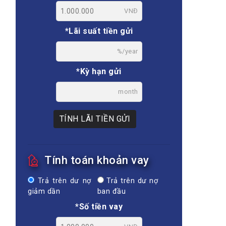
VNĐ
*Lãi suất tiền gửi
%/year
*Kỳ hạn gửi
month
TÍNH LÃI TIỀN GỬI
Tính toán khoản vay
Trả trên dư nợ
Trả trên dư nợ
giảm dần
ban đầu
*Số tiền vay