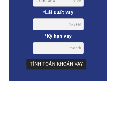
VNĐ
*Lãi suất vay
%/year
*Kỳ hạn vay
month
TÍNH TOÁN KHOẢN VAY