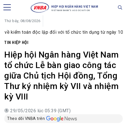
HIỆP HỘI NGÂN HÀNG VIỆT NAM
VIETNAM BANK'S ASSOCIATION
Thứ bảy, 08/08/2026
c lập đối với tổ chức tín dụng từ ngày 10/8/2026
Hội t
TIN HIỆP HỘI
Hiệp hội Ngân hàng Việt Nam
tổ chức Lễ bàn giao công tác
giữa Chủ tịch Hội đồng, Tổng
Thư ký nhiệm kỳ VII và nhiệm
kỳ VIII
29/05/2026 lúc 05:39 (GMT)
Theo dõi VNBA trên