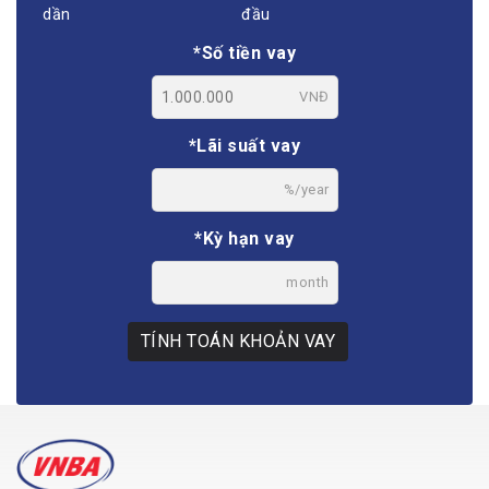
dần
đầu
*Số tiền vay
VNĐ
*Lãi suất vay
%/year
*Kỳ hạn vay
month
TÍNH TOÁN KHOẢN VAY