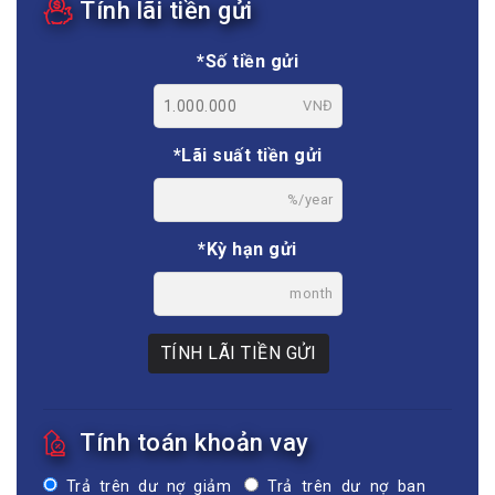
Tính lãi tiền gửi
*Số tiền gửi
VNĐ
*Lãi suất tiền gửi
%/year
*Kỳ hạn gửi
month
TÍNH LÃI TIỀN GỬI
Tính toán khoản vay
Trả trên dư nợ giảm
Trả trên dư nợ ban