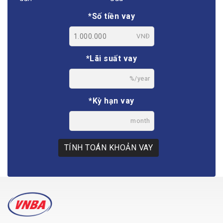
*Số tiền vay
VNĐ
*Lãi suất vay
%/year
*Kỳ hạn vay
month
TÍNH TOÁN KHOẢN VAY