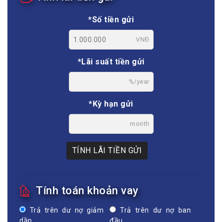
*Số tiền gửi
VNĐ
*Lãi suất tiền gửi
%/year
*Kỳ hạn gửi
month
TÍNH LÃI TIỀN GỬI
Tính toán khoản vay
Trả trên dư nợ giảm
Trả trên dư nợ ban
dần
đầu