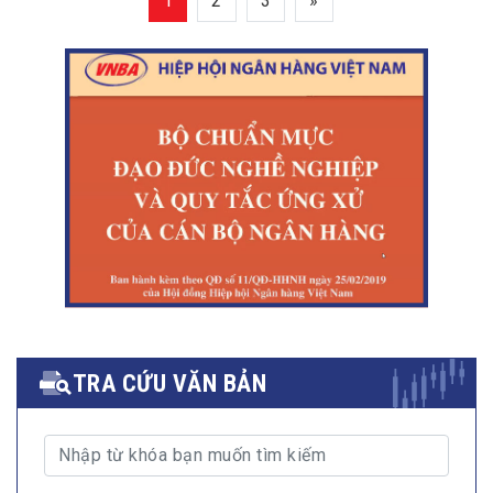
1
2
3
»
TRA CỨU VĂN BẢN