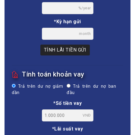
%/year
*Kỳ hạn gửi
month
TÍNH LÃI TIỀN GỬI
Tính toán khoản vay
Trả trên dư nợ giảm
Trả trên dư nợ ban
dần
đầu
*Số tiền vay
VNĐ
*Lãi suất vay