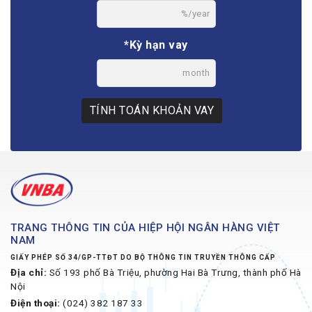
%/year
*Kỳ hạn vay
month
TÍNH TOÁN KHOẢN VAY
TRANG THÔNG TIN CỦA HIỆP HỘI NGÂN HÀNG VIỆT
NAM
GIẤY PHÉP SỐ 34/GP-TTĐT DO BỘ THÔNG TIN TRUYỀN THÔNG CẤP
Địa chỉ:
Số 193 phố Bà Triệu, phường Hai Bà Trưng, thành phố Hà
Nội
Điện thoại:
(024) 382 187 33