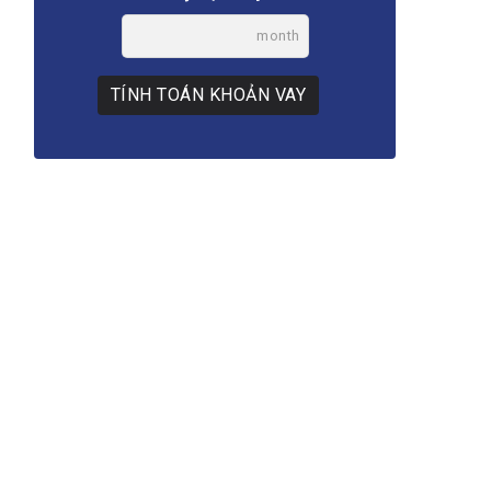
month
TÍNH TOÁN KHOẢN VAY