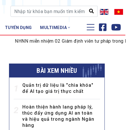
TUYỂN DỤNG
MULTIMEDIA
ĐÀO TẠO - NGHIÊN CỨU
HNN miễn nhiệm 02 Giám định viên tư pháp trong lĩnh vực ti
Nghiệp vụ - Chứng chỉ
Tập huấn
BÀI XEM NHIỀU
Quản trị dữ liệu là "chìa khóa"
1
để AI tạo giá trị thực chất
Hoàn thiện hành lang pháp lý,
2
thúc đẩy ứng dụng AI an toàn
và hiệu quả trong ngành Ngân
hàng