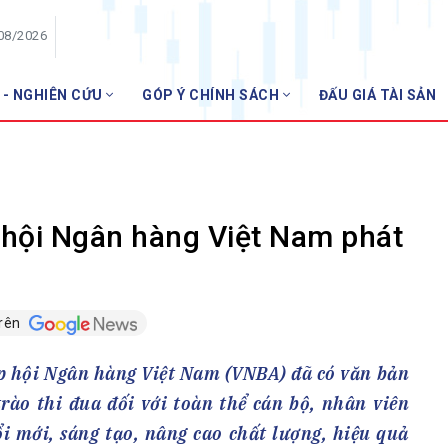
/08/2026
 - NGHIÊN CỨU
GÓP Ý CHÍNH SÁCH
ĐẤU GIÁ TÀI SẢN
HỘI VIÊN
N
Danh sách hội viên
Gia nhập VNBA
 VNBA
 hội Ngân hàng Việt Nam phát
 Tuần VNBA
trên
gân hàng
t
p hội Ngân hàng Việt Nam (VNBA) đã có văn bản
rào thi đua đối với toàn thể cán bộ, nhân viên
ổi mới, sáng tạo, nâng cao chất lượng, hiệu quả