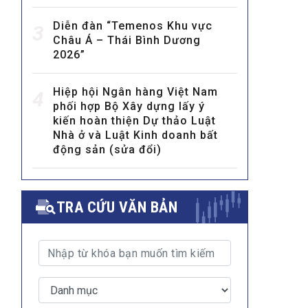
Diễn đàn “Temenos Khu vực
3
Châu Á – Thái Bình Dương
2026”
Hiệp hội Ngân hàng Việt Nam
4
phối hợp Bộ Xây dựng lấy ý
kiến hoàn thiện Dự thảo Luật
MULTIMEDIA
Nhà ở và Luật Kinh doanh bất
Video
động sản (sửa đổi)
E-magazines
Photos
TRA CỨU VĂN BẢN