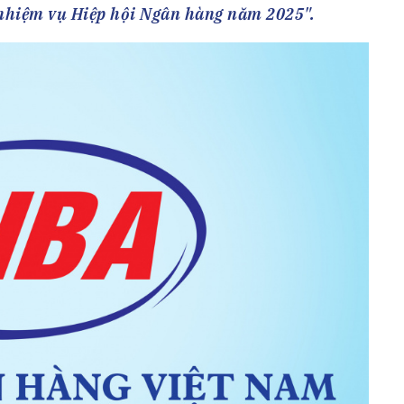
h Tiêu dùng
 nhiệm vụ Hiệp hội Ngân hàng năm 2025".
tài sản
oán –Thẻ
 trị
iệc làm
 SẢN
TUYỂN DỤNG