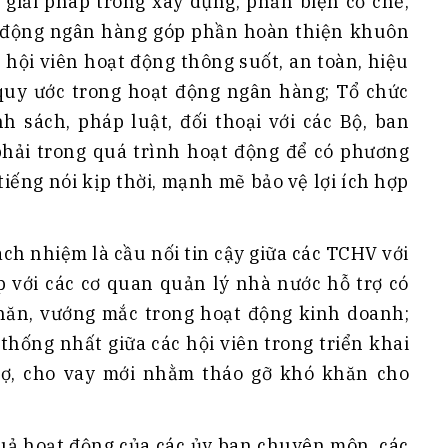
, giải pháp trong xây dựng, phản biện cơ chế,
ạt động ngân hàng góp phần hoàn thiện khuôn
o hội viên hoạt động thông suốt, an toàn, hiệu
quy ước trong hoạt động ngân hàng; Tổ chức
nh sách, pháp luật, đối thoại với các Bộ, ban
hải trong quá trình hoạt động để có phương
tiếng nói kịp thời, mạnh mẽ bảo vệ lợi ích hợp
rách nhiệm là cầu nối tin cậy giữa các TCHV với
p với các cơ quan quản lý nhà nước hỗ trợ có
hăn, vướng mắc trong hoạt động kinh doanh;
 thống nhất giữa các hội viên trong triển khai
 nợ, cho vay mới nhằm tháo gỡ khó khăn cho
quả hoạt động của các ủy ban chuyên môn, các