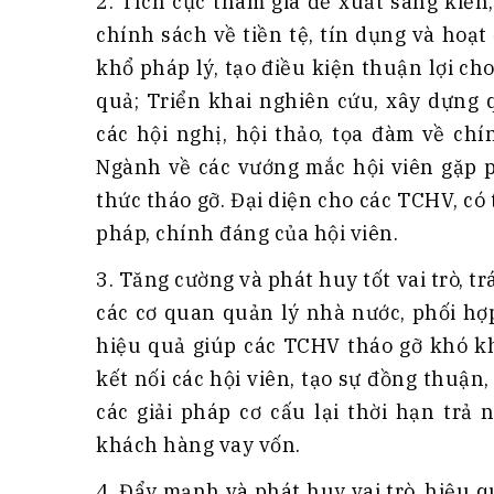
2. Tích cực tham gia đề xuất sáng kiến
chính sách về tiền tệ, tín dụng và ho
khổ pháp lý, tạo điều kiện thuận lợi ch
quả; Triển khai nghiên cứu, xây dựng 
các hội nghị, hội thảo, tọa đàm về chí
Ngành về các vướng mắc hội viên gặp p
thức tháo gỡ. Đại diện cho các TCHV, có 
pháp, chính đáng của hội viên.
3. Tăng cường và phát huy tốt vai trò, t
các cơ quan quản lý nhà nước, phối hợ
hiệu quả giúp các TCHV tháo gỡ khó k
kết nối các hội viên, tạo sự đồng thuận,
các giải pháp cơ cấu lại thời hạn trả
khách hàng vay vốn.
4. Đẩy mạnh và phát huy vai trò, hiệu 