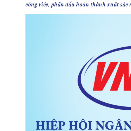
Tài chín
Bộ Chuẩn mực Đạo đức nghề nghiệp
công việc, phấn đấu hoàn thành xuất sắc
Đấu giá 
Đối tác
Thanh t
Nhà quản
Cơ hội v
GÓP Ý CHÍNH SÁCH
ĐẤU GIÁ TÀI
Dự thảo luật
Tư vấn – Hỏi đáp
Tra cứu văn bản