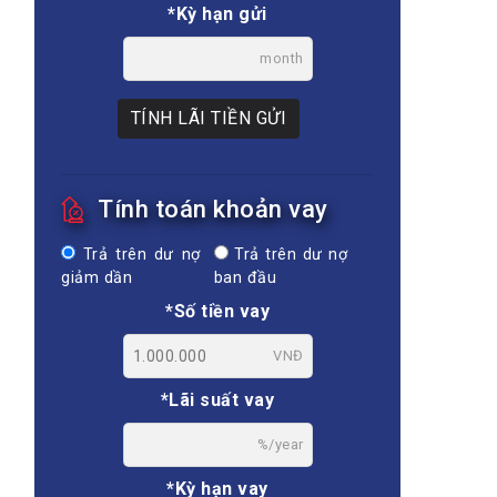
*Kỳ hạn gửi
month
TÍNH LÃI TIỀN GỬI
Tính toán khoản vay
Trả trên dư nợ
Trả trên dư nợ
giảm dần
ban đầu
*Số tiền vay
VNĐ
*Lãi suất vay
%/year
*Kỳ hạn vay