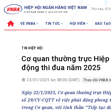
HIỆP HỘI NGÂN HÀNG VIỆT NAM
Thứ sáu, 07
VIETNAM BANK'S ASSOCIATION
VỀ VNBA
TIN TỨC
HỘI VIÊN
ĐÀO TẠO
Về VNBA
TIN TỨC
Cơ cấu tổ chức
Tin Hiệp hội
Sơ đồ tổ chức
Sự kiện
TIN HIỆP HỘI
Hội đồng Hiệp hội
30 năm
Cơ quan thường trực Hiệp
Thường trực Hiệp hội
Bản tin
động thi đua năm 2025
Cơ quan Thường trực
Tin Hội viên
23/01/2025 lúc 08:00 (GMT)
Theo dõi VNBA 
Điều lệ
Tin ngành n
Lịch sử phát triển
Topic nổi bậ
Ngày 22/1/2025, Cơ quan thường trực Hiệ
VNBA các thời kỳ
Đào tạo
số 29/CV-CQTT về việc phát động phong t
Fintech
Thành tích – Giải thưởng
trong Cơ quan, với tinh thần “Tiếp tục đ