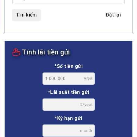
Tìm kiếm
Đặt lại
Tính lãi tiền gửi
*Số tiền gửi
VNĐ
*Lãi suất tiền gửi
%/year
*Kỳ hạn gửi
month