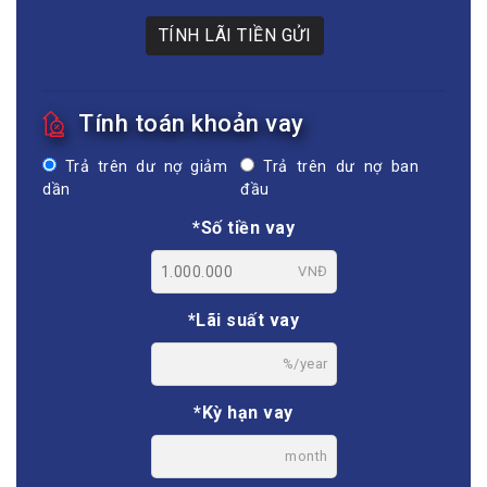
TÍNH LÃI TIỀN GỬI
Tính toán khoản vay
Trả trên dư nợ giảm
Trả trên dư nợ ban
dần
đầu
*Số tiền vay
VNĐ
*Lãi suất vay
%/year
*Kỳ hạn vay
month