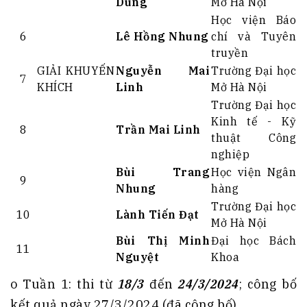
Dung
Mở Hà Nội
Học viện Báo
6
Lê Hồng Nhung
chí và Tuyên
truyền
GIẢI KHUYẾN
Nguyễn Mai
Trường Đại học
7
KHÍCH
Linh
Mở Hà Nội
Trường Đại học
Kinh tế - Kỹ
8
Trần Mai Linh
thuật Công
nghiệp
Bùi Trang
Học viện Ngân
9
Nhung
hàng
Trường Đại học
10
Lành Tiến Đạt
Mở Hà Nội
Bùi Thị Minh
Đại học Bách
11
Nguyệt
Khoa
o Tuần 1: thi từ
18/3
đến
24/3/2024
; công bố
kết quả ngày 27/3/2024 (đã công bố).