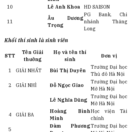
10
Lê Anh Khoa
HD SAISON
PG Bank, Chi
Âu Dương
11
nhánh Thăng
Trọng
Long
Khối thí sinh là sinh viên
Tên Giải
Họ và tên thí
STT
Đơn vị
thưởng
sinh
Trường Đại học
1
GIẢI NHẤT
Bùi Thị Duyên
Thủ đô Hà Nội
Trường Đại học
2
GIẢI NHÌ
Đỗ Ngọc Giao
Mở Hà Nội
Trường Đại học
Lê Nghĩa Dũng
Mở Hà Nội
Hoàng Bình
Học viện Tài
4
GIẢI BA
Minh
chính
Đàm Phương
Trường Đại học
5