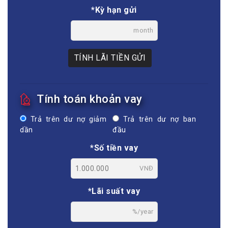
*Kỳ hạn gửi
month
TÍNH LÃI TIỀN GỬI
Tính toán khoản vay
Trả trên dư nợ giảm
Trả trên dư nợ ban
dần
đầu
*Số tiền vay
VNĐ
*Lãi suất vay
%/year