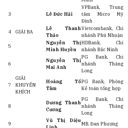
VPBank, Trung
3
Lê Đức Hải
tâm Micro Mỹ
Đình
Lê Thanh
Vietcombank, Chi
4
GIẢI BA
Thảo
nhánh Phú Nhuận
Nguyễn Thị
HDBank, Chi
5
Minh Huyền
nhánh Bắc Ninh
PG Bank, Chi
Nguyễn Thị
6
nhánh Thăng
Mai Anh
Long
GIẢI
Hoàng Tố
PG Bank, Phòng
7
KHUYẾN
Tâm
Kế toán tổng hợp
KHÍCH
PG Bank, Chi
Dương Thanh
8
nhánh Thăng
Cương
Long
Vũ Thị Diệu
9
MB, Đan Phượng
Linh