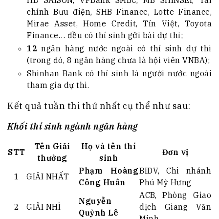
chính Bưu điện, SHB Finance, Lotte Finance,
Mirae Asset, Home Credit, Tín Việt, Toyota
Finance… đều có thí sinh gửi bài dự thi;
12
ngân hàng nước ngoài có thí sinh dự thi
(trong đó, 8 ngân hàng chưa là hội viên VNBA);
Shinhan Bank có thí sinh là người nước ngoài
tham gia dự thi.
Kết quả tuần thi thứ nhất cụ thể như sau:
Khối thí sinh ngành ngân hàng
Tên Giải
Họ và tên thí
STT
Đơn vị
thưởng
sinh
Phạm Hoàng
BIDV, Chi nhánh
1
GIẢI NHẤT
Công Huân
Phú Mỹ Hưng
ACB, Phòng Giao
Nguyễn
2
GIẢI NHÌ
dịch Giang Văn
Quỳnh Lê
Minh