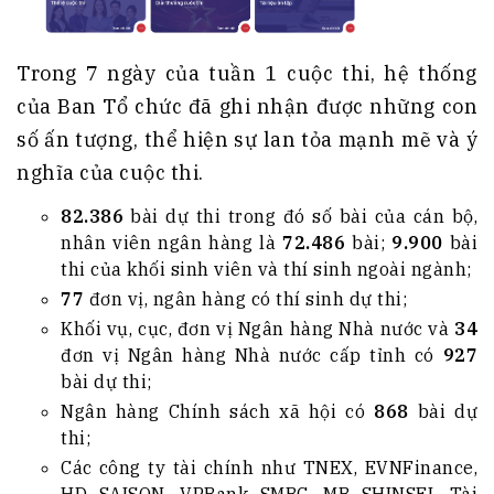
Trong 7 ngày của tuần 1 cuộc thi, hệ thống
của Ban Tổ chức đã ghi nhận được những con
số ấn tượng, thể hiện sự lan tỏa mạnh mẽ và ý
nghĩa của cuộc thi.
82.386
bài dự thi trong đó số bài của cán bộ,
nhân viên ngân hàng là
72.486
bài;
9.900
bài
thi của khối sinh viên và thí sinh ngoài ngành;
77
đơn vị, ngân hàng có thí sinh dự thi;
Khối vụ, cục, đơn vị Ngân hàng Nhà nước và
34
đơn vị Ngân hàng Nhà nước cấp tỉnh có
927
bài dự thi;
Ngân hàng Chính sách xã hội có
868
bài dự
thi;
Các công ty tài chính như TNEX, EVNFinance,
HD SAISON, VPBank SMBC, MB SHINSEI, Tài