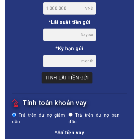
VNĐ
*Lãi suất tiền gửi
%/year
*Kỳ hạn gửi
month
TÍNH LÃI TIỀN GỬI
Tính toán khoản vay
Trả trên dư nợ giảm
Trả trên dư nợ ban
dần
đầu
*Số tiền vay