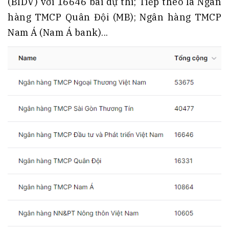
(BIDV) với 16646 bài dự thi; Tiếp theo là Ngân
hàng TMCP Quân Đội (MB); Ngân hàng TMCP
Nam Á (Nam Á bank)...