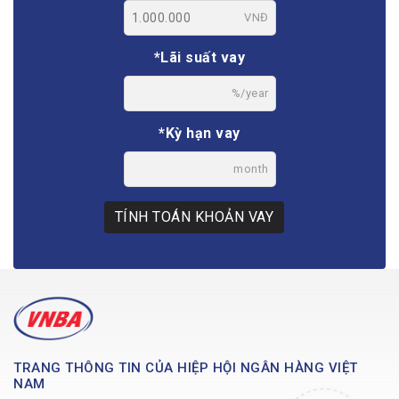
VNĐ
*Lãi suất vay
%/year
*Kỳ hạn vay
month
TÍNH TOÁN KHOẢN VAY
TRANG THÔNG TIN CỦA HIỆP HỘI NGÂN HÀNG VIỆT
NAM