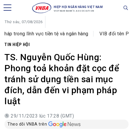
HIỆP HỘI NGÂN HÀNG VIỆT NAM
VIETNAM BANK'S ASSOCIATION
Thứ sáu, 07/08/2026
lĩnh vực tiền tệ và ngân hàng
VIB đổi tên Phòng giao d
TIN HIỆP HỘI
TS. Nguyễn Quốc Hùng:
Phong toả khoản đặt cọc để
tránh sử dụng tiền sai mục
đích, dẫn đến vi phạm pháp
luật
29/11/2023 lúc 17:28 (GMT)
Theo dõi VNBA trên