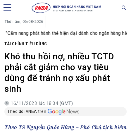
HIỆP HỘI NGÂN HÀNG VIỆT NAM
VIETNAM BANK'S ASSOCIATION
Thứ năm, 06/08/2026
hát hành thẻ hiện đại dành cho ngân hàng hiện đại"
Cổ ph
TÀI CHÍNH TIÊU DÙNG
Khó thu hồi nợ, nhiều TCTD
phải cắt giảm cho vay tiêu
dùng để tránh nợ xấu phát
sinh
16/11/2023 lúc 18:34 (GMT)
Theo dõi VNBA trên
Theo TS Nguyễn Quốc Hùng – Phó Chủ tịch kiêm