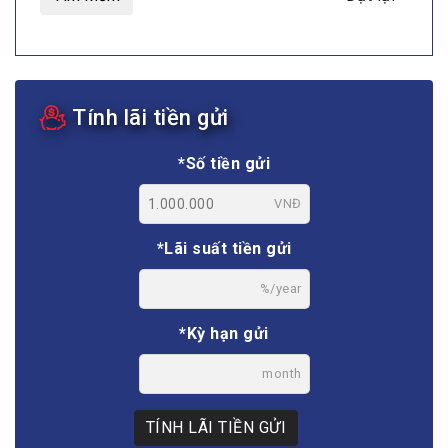
Tính lãi tiền gửi
*Số tiền gửi
VNĐ
*Lãi suất tiền gửi
%/year
*Kỳ hạn gửi
month
TÍNH LÃI TIỀN GỬI