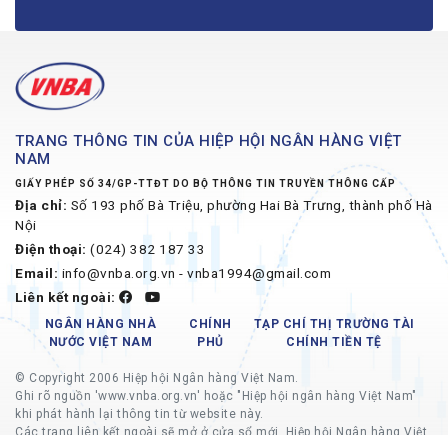
TRANG THÔNG TIN CỦA HIỆP HỘI NGÂN HÀNG VIỆT
NAM
GIẤY PHÉP SỐ 34/GP-TTĐT DO BỘ THÔNG TIN TRUYỀN THÔNG CẤP
Địa chỉ:
Số 193 phố Bà Triệu, phường Hai Bà Trưng, thành phố Hà
Nội
Điện thoại:
(024) 382 187 33
Email:
info@vnba.org.vn - vnba1994@gmail.com
Liên kết ngoài:
NGÂN HÀNG NHÀ
CHÍNH
TẠP CHÍ THỊ TRƯỜNG TÀI
NƯỚC VIỆT NAM
PHỦ
CHÍNH TIỀN TỆ
© Copyright 2006 Hiệp hội Ngân hàng Việt Nam.
Ghi rõ nguồn 'www.vnba.org.vn' hoặc "Hiệp hội ngân hàng Việt Nam"
khi phát hành lại thông tin từ website này.
Các trang liên kết ngoài sẽ mở ở cửa sổ mới, Hiệp hội Ngân hàng Việt