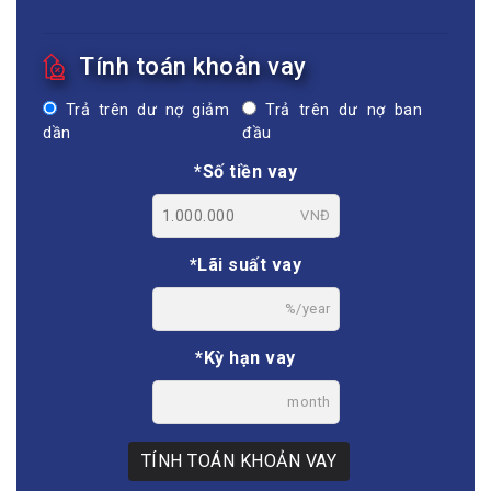
Tính toán khoản vay
Trả trên dư nợ giảm
Trả trên dư nợ ban
dần
đầu
*Số tiền vay
VNĐ
*Lãi suất vay
%/year
*Kỳ hạn vay
month
TÍNH TOÁN KHOẢN VAY