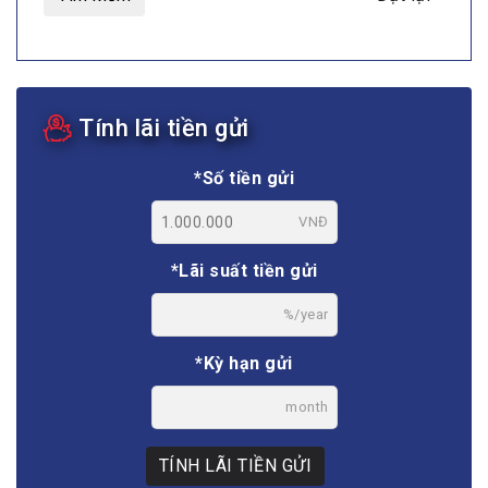
Tính lãi tiền gửi
*Số tiền gửi
VNĐ
*Lãi suất tiền gửi
%/year
*Kỳ hạn gửi
month
TÍNH LÃI TIỀN GỬI