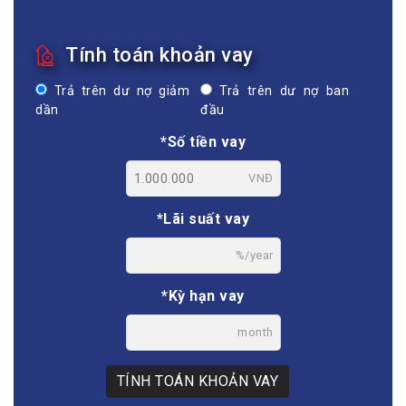
Tính toán khoản vay
Trả trên dư nợ giảm
Trả trên dư nợ ban
dần
đầu
*Số tiền vay
VNĐ
*Lãi suất vay
%/year
*Kỳ hạn vay
month
TÍNH TOÁN KHOẢN VAY