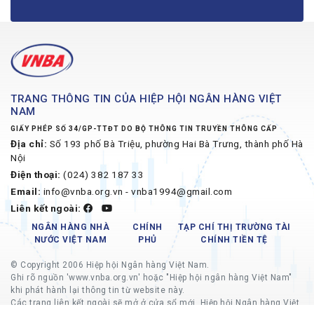
TRANG THÔNG TIN CỦA HIỆP HỘI NGÂN HÀNG VIỆT
NAM
GIẤY PHÉP SỐ 34/GP-TTĐT DO BỘ THÔNG TIN TRUYỀN THÔNG CẤP
Địa chỉ:
Số 193 phố Bà Triệu, phường Hai Bà Trưng, thành phố Hà
Nội
Điện thoại:
(024) 382 187 33
Email:
info@vnba.org.vn - vnba1994@gmail.com
Liên kết ngoài:
NGÂN HÀNG NHÀ
CHÍNH
TẠP CHÍ THỊ TRƯỜNG TÀI
NƯỚC VIỆT NAM
PHỦ
CHÍNH TIỀN TỆ
© Copyright 2006 Hiệp hội Ngân hàng Việt Nam.
Ghi rõ nguồn 'www.vnba.org.vn' hoặc "Hiệp hội ngân hàng Việt Nam"
khi phát hành lại thông tin từ website này.
Các trang liên kết ngoài sẽ mở ở cửa sổ mới, Hiệp hội Ngân hàng Việt