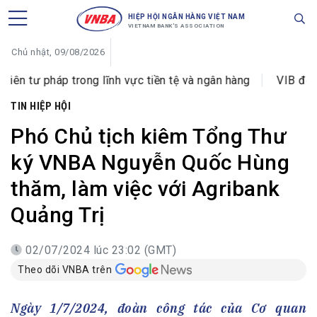
HIỆP HỘI NGÂN HÀNG VIỆT NAM
VIETNAM BANK'S ASSOCIATION
Chủ nhật, 09/08/2026
ng lĩnh vực tiền tệ và ngân hàng
VIB đổi tên Phòng gia
TIN HIỆP HỘI
Phó Chủ tịch kiêm Tổng Thư
ký VNBA Nguyễn Quốc Hùng
thăm, làm việc với Agribank
Quảng Trị
02/07/2024 lúc 23:02 (GMT)
Theo dõi VNBA trên
Ngày 1/7/2024, đoàn công tác của Cơ quan