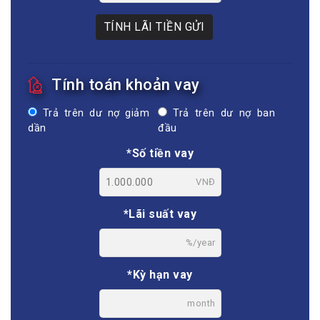
TÍNH LÃI TIỀN GỬI
Tính toán khoản vay
Trả trên dư nợ giảm
Trả trên dư nợ ban
dần
đầu
*Số tiền vay
VNĐ
*Lãi suất vay
%/year
*Kỳ hạn vay
month