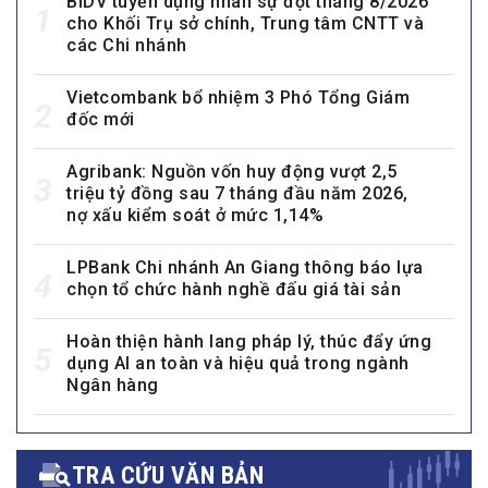
BIDV tuyển dụng nhân sự đợt tháng 8/2026
1
cho Khối Trụ sở chính, Trung tâm CNTT và
các Chi nhánh
Vietcombank bổ nhiệm 3 Phó Tổng Giám
2
đốc mới
Agribank: Nguồn vốn huy động vượt 2,5
3
triệu tỷ đồng sau 7 tháng đầu năm 2026,
nợ xấu kiểm soát ở mức 1,14%
LPBank Chi nhánh An Giang thông báo lựa
4
chọn tổ chức hành nghề đấu giá tài sản
Hoàn thiện hành lang pháp lý, thúc đẩy ứng
5
dụng AI an toàn và hiệu quả trong ngành
Ngân hàng
TRA CỨU VĂN BẢN