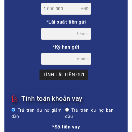
VNĐ
*Lãi suất tiền gửi
%/year
*Kỳ hạn gửi
month
TÍNH LÃI TIỀN GỬI
Tính toán khoản vay
Trả trên dư nợ giảm
Trả trên dư nợ ban
dần
đầu
*Số tiền vay