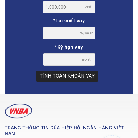
VNĐ
*Lãi suất vay
%/year
*Kỳ hạn vay
month
TÍNH TOÁN KHOẢN VAY
TRANG THÔNG TIN CỦA HIỆP HỘI NGÂN HÀNG VIỆT
NAM