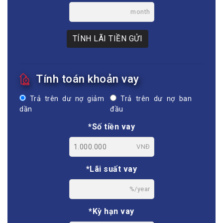
month
TÍNH LÃI TIỀN GỬI
Tính toán khoản vay
Trả trên dư nợ giảm
Trả trên dư nợ ban
dần
đầu
*Số tiền vay
VNĐ
*Lãi suất vay
%/year
*Kỳ hạn vay