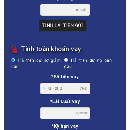
month
TÍNH LÃI TIỀN GỬI
Tính toán khoản vay
Trả trên dư nợ giảm
Trả trên dư nợ ban
dần
đầu
*Số tiền vay
VNĐ
*Lãi suất vay
%/year
*Kỳ hạn vay