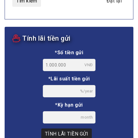
Tìm kiếm
Đặt lại
Tính lãi tiền gửi
*Số tiền gửi
VNĐ
*Lãi suất tiền gửi
%/year
*Kỳ hạn gửi
month
TÍNH LÃI TIỀN GỬI