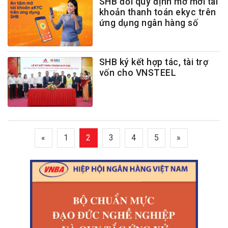
SHB đổi quy định mở mới tài
khoản thanh toán ekyc trên
ứng dụng ngân hàng số
SHB ký kết hợp tác, tài trợ
vốn cho VNSTEEL
«
1
2
3
4
5
»