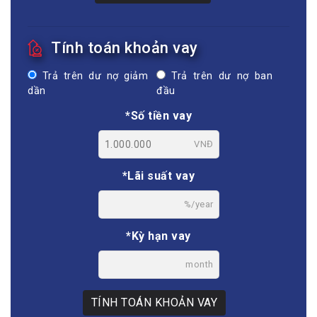
Tính toán khoản vay
Trả trên dư nợ giảm
Trả trên dư nợ ban
dần
đầu
*Số tiền vay
VNĐ
*Lãi suất vay
%/year
*Kỳ hạn vay
month
TÍNH TOÁN KHOẢN VAY