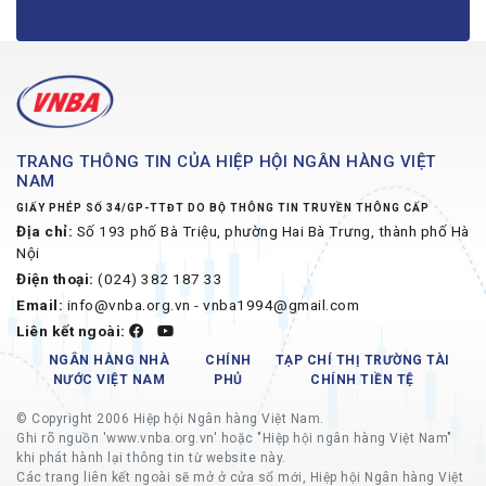
TRANG THÔNG TIN CỦA HIỆP HỘI NGÂN HÀNG VIỆT
NAM
GIẤY PHÉP SỐ 34/GP-TTĐT DO BỘ THÔNG TIN TRUYỀN THÔNG CẤP
Địa chỉ:
Số 193 phố Bà Triệu, phường Hai Bà Trưng, thành phố Hà
Nội
Điện thoại:
(024) 382 187 33
Email:
info@vnba.org.vn - vnba1994@gmail.com
Liên kết ngoài:
NGÂN HÀNG NHÀ
CHÍNH
TẠP CHÍ THỊ TRƯỜNG TÀI
NƯỚC VIỆT NAM
PHỦ
CHÍNH TIỀN TỆ
© Copyright 2006 Hiệp hội Ngân hàng Việt Nam.
Ghi rõ nguồn 'www.vnba.org.vn' hoặc "Hiệp hội ngân hàng Việt Nam"
khi phát hành lại thông tin từ website này.
Các trang liên kết ngoài sẽ mở ở cửa sổ mới, Hiệp hội Ngân hàng Việt