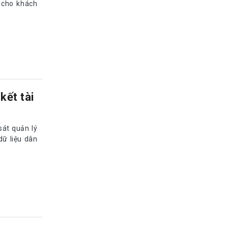
 cho khách
kết tài
ên cứu, ứng
c định
 phần Dịch
c định danh