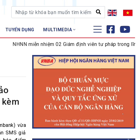
TUYỂN DỤNG
MULTIMEDIA
ĐÀO TẠO - NGHIÊN CỨU
 miễn nhiệm 02 Giám định viên tư pháp trong lĩnh vực tiền t
Nghiệp vụ - Chứng chỉ
Tập huấn
ảo
h kèm
mbank) vừa
hắn SMS giả