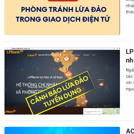
LP
nh
Ngâ
các
với
ngườ
AC
Ngâ
huố