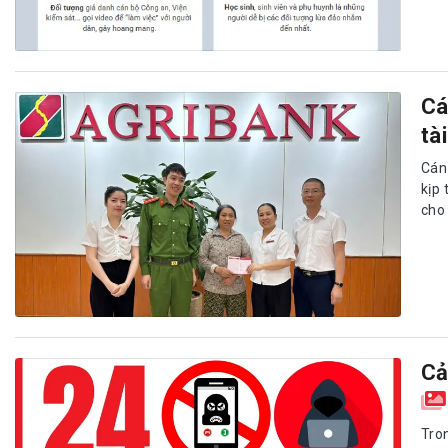
Cá
tà
Cán
kịp 
cho
Cả
Tro