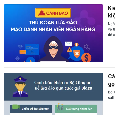
Ki
ki
Ngâ
về 
để c
Cả
gọ
Bộ 
call