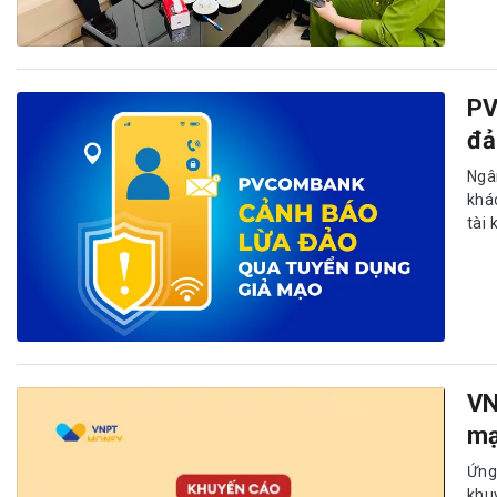
đả
Ngâ
khá
tài 
VN
mạ
Ứng
khu
nhằ
thôn