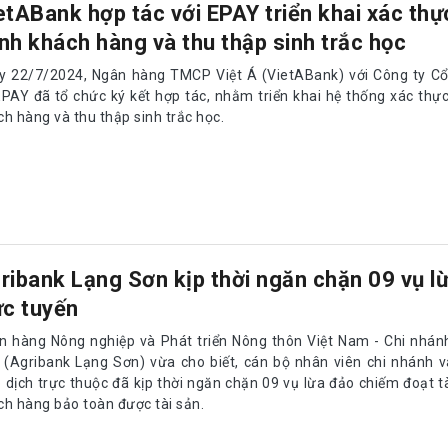
ribank Lạng Sơn kịp thời ngăn chặn 09 vụ l
ực tuyến
n hàng Nông nghiệp và Phát triển Nông thôn Việt Nam - Chi nhán
 (Agribank Lạng Sơn) vừa cho biết, cán bộ nhân viên chi nhánh 
 dịch trực thuộc đã kịp thời ngăn chặn 09 vụ lừa đảo chiếm đoạt tà
ch hàng bảo toàn được tài sản.
comBank cảnh báo hành vi giả mạo ngân hà