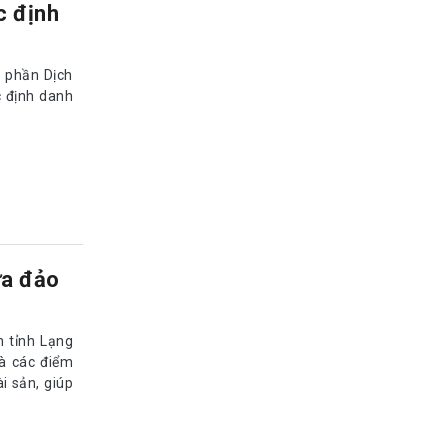
ừa đảo
h tỉnh Lạng
và các điểm
i sản, giúp
ng lừa