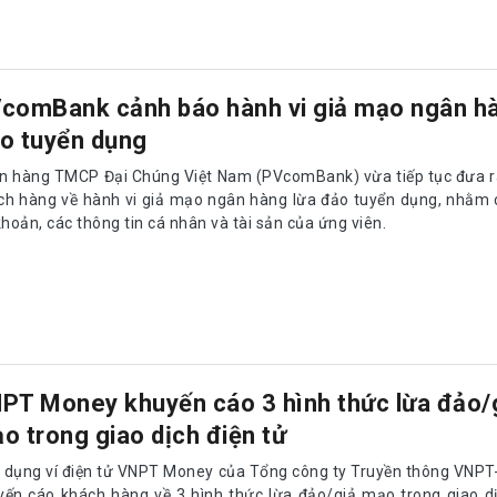
o tuyển dụng
n hàng TMCP Đại Chúng Việt Nam (PVcomBank) vừa tiếp tục đưa r
ch hàng về hành vi giả mạo ngân hàng lừa đảo tuyển dụng, nhằm 
khoản, các thông tin cá nhân và tài sản của ứng viên.
PT Money khuyến cáo 3 hình thức lừa đảo/
o trong giao dịch điện tử
 dụng ví điện tử VNPT Money của Tổng công ty Truyền thông VNPT
yến cáo khách hàng về 3 hình thức lừa đảo/giả mạo trong giao dị
m giúp khách hàng nâng cao cảnh giác khi thực hiện giao dịch
g tin và tài sản cá nhân.