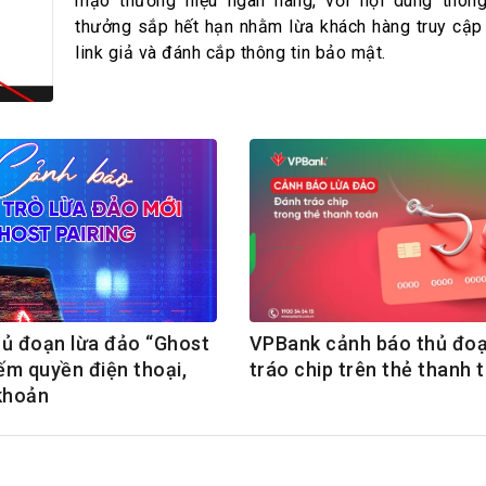
h Tiêu dùng
mạo thương hiệu ngân hàng, với nội dung thôn
thưởng sắp hết hạn nhằm lừa khách hàng truy cậ
tài sản
link giả và đánh cắp thông tin bảo mật.
oán –Thẻ
 trị
iệc làm
 SẢN
TUYỂN DỤNG
ủ đoạn lừa đảo “Ghost
VPBank cảnh báo thủ đo
iếm quyền điện thoại,
tráo chip trên thẻ thanh 
 khoản