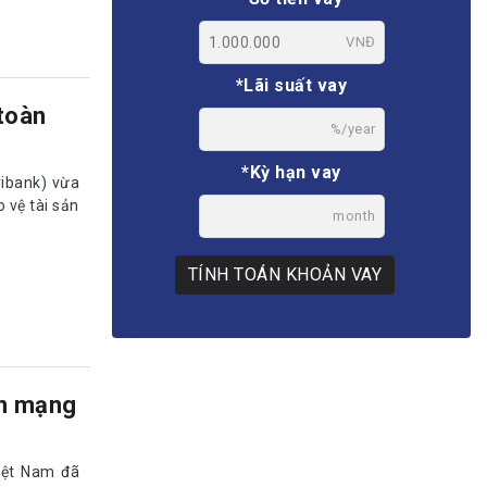
VNĐ
*Lãi suất vay
 toàn
%/year
*Kỳ hạn vay
ribank) vừa
 vệ tài sản
month
TÍNH TOÁN KHOẢN VAY
an mạng
iệt Nam đã