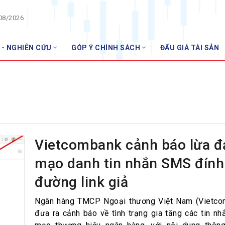
/08/2026
 - NGHIÊN CỨU
GÓP Ý CHÍNH SÁCH
ĐẤU GIÁ TÀI SẢN
HỘI VIÊN
NHNN
Danh sách hội viên
Gia nhập VNBA
 VNBA
 Tuần VNBA
Vietcombank cảnh báo lừa đ
mạo danh tin nhắn SMS đín
gân hàng
đường link giả
t
Ngân hàng TMCP Ngoại thương Việt Nam (Vietco
đưa ra cảnh báo về tình trạng gia tăng các tin n