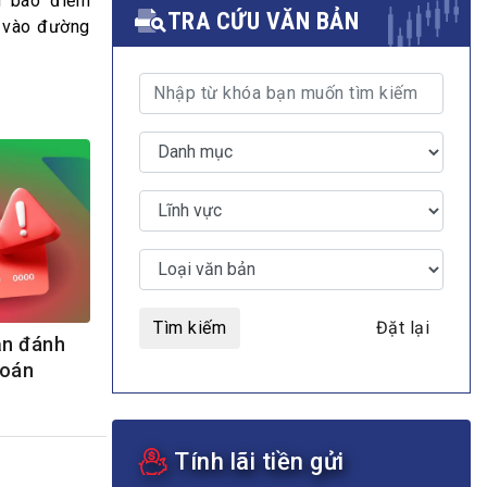
g báo điểm
TRA CỨU VĂN BẢN
p vào đường
MULTIMEDIA
Video
E-magazines
Photos
Tìm kiếm
Đặt lại
ạn đánh
toán
Tính lãi tiền gửi