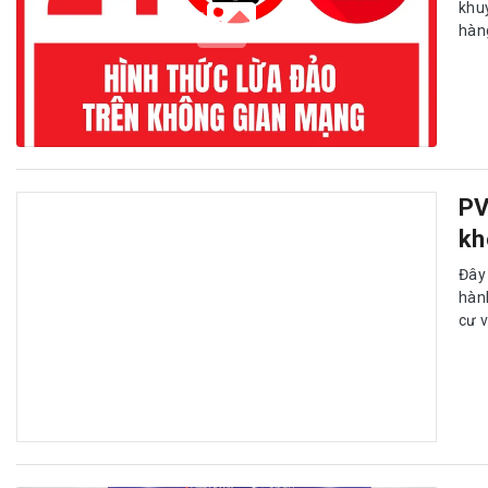
khu
hàn
PV
khoản nhận an sinh xã hội trên VNeID
Đây là tính năng được phối hợp thực hiện bởi PVcomBank, Cục Cả
dụng dữ liệu dân cư và căn cước công dân (RAR).
Vi
da
Ngà
vụ 
khác