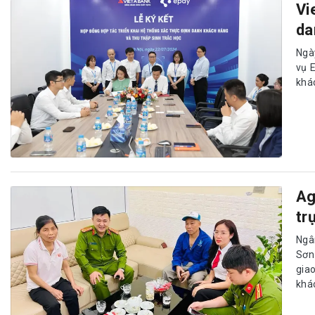
Ag
tr
Ngâ
Sơn
giao
khá
PV