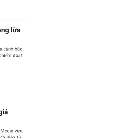
a cảnh báo
chiếm đoạt
giả
-Media vừa
ch điện tử,
 để bảo vệ