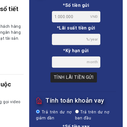
*Số tiền gửi
ổ tiết
VNĐ
khách hàng
*Lãi suất tiền gửi
n ngân hàng
t tài sản.
%/year
*Kỳ hạn gửi
month
TÍNH LÃI TIỀN GỬI
cuộc
Tính toán khoản vay
 gọi video
Trả trên dư nợ
Trả trên dư nợ
giảm dần
ban đầu
*Số tiền vay