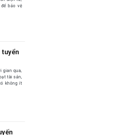
 tuyển
i gian qua,
ạt tài sản,
có không ít
uyến
g các tình
ản.