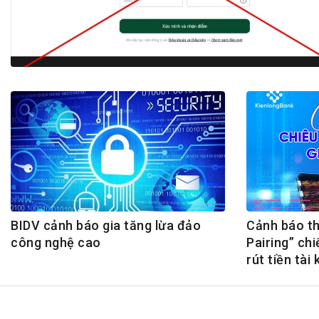
Tài chín
Bộ Chuẩn mực Đạo đức nghề nghiệp
Đấu giá 
Đối tác
Thanh t
Nhà quản
Cơ hội v
GÓP Ý CHÍNH SÁCH
ĐẤU GIÁ TÀI
Dự thảo luật
Tư vấn – Hỏi đáp
Tra cứu văn bản
BIDV cảnh báo gia tăng lừa đảo
Cảnh báo th
công nghệ cao
Pairing” ch
rút tiền tài