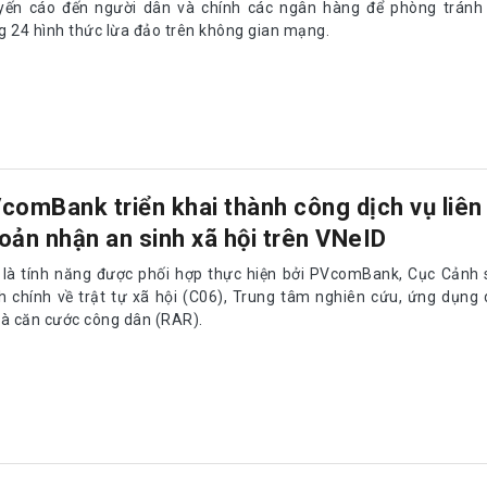
yến cáo đến người dân và chính các ngân hàng để phòng tránh
g 24 hình thức lừa đảo trên không gian mạng.
comBank triển khai thành công dịch vụ liên 
nh sát quản lý hành chính về trật tự xã hội (C06), Trung tâm nghi
etABank hợp tác với EPAY triển khai xác thự
nh khách hàng và thu thập sinh trắc học
y 22/7/2024, Ngân hàng TMCP Việt Á (VietABank) với Công ty Cổ
EPAY đã tổ chức ký kết hợp tác, nhằm triển khai hệ thống xác thự
h hàng và thu thập sinh trắc học.