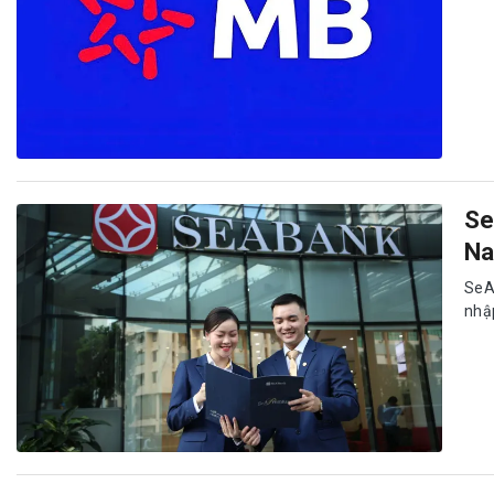
Se
N
SeA
nhập