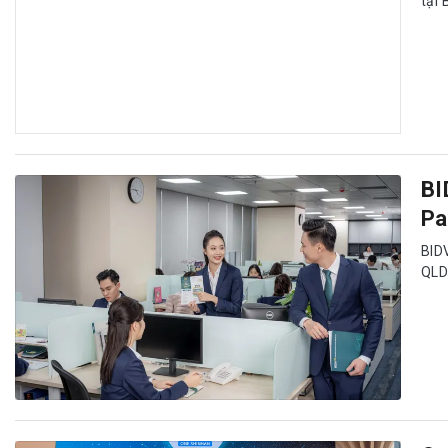
tại 
BI
Pa
BID
QLD
On