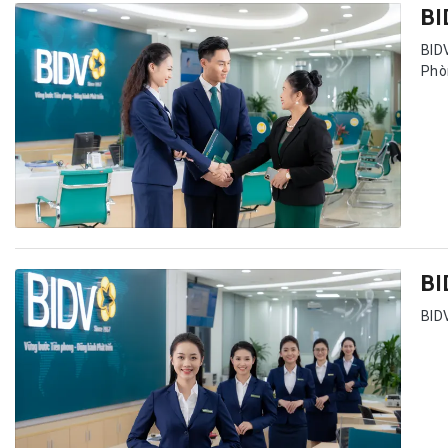
BI
BID
Phò
BI
BIDV