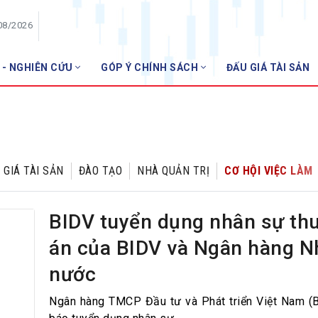
08/2026
 - NGHIÊN CỨU
GÓP Ý CHÍNH SÁCH
ĐẤU GIÁ TÀI SẢN
HỘI VIÊN
NHNN 
Danh sách hội viên
Gia nhập VNBA
 VNBA
 GIÁ TÀI SẢN
ĐÀO TẠO
NHÀ QUẢN TRỊ
CƠ HỘI VIỆC LÀM
 Tuần VNBA
BIDV tuyển dụng nhân sự th
gân hàng
án của BIDV và Ngân hàng N
t
nước
Ngân hàng TMCP Đầu tư và Phát triển Việt Nam (