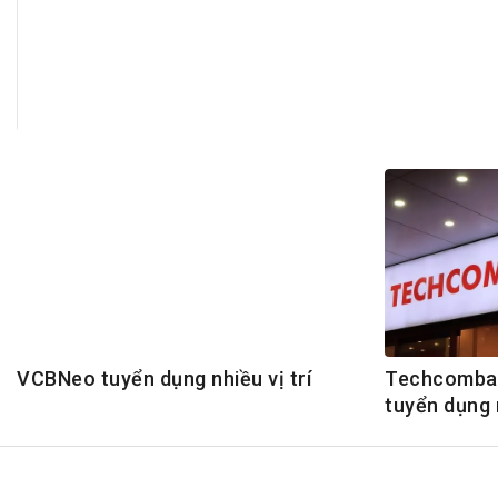
Tài chín
Bộ Chuẩn mực Đạo đức nghề nghiệp
Đấu giá 
Đối tác
Thanh t
Nhà quản
Cơ hội v
GÓP Ý CHÍNH SÁCH
ĐẤU GIÁ TÀI
Dự thảo luật
Tư vấn – Hỏi đáp
Tra cứu văn bản
VCBNeo tuyển dụng nhiều vị trí
Techcomba
tuyển dụng 