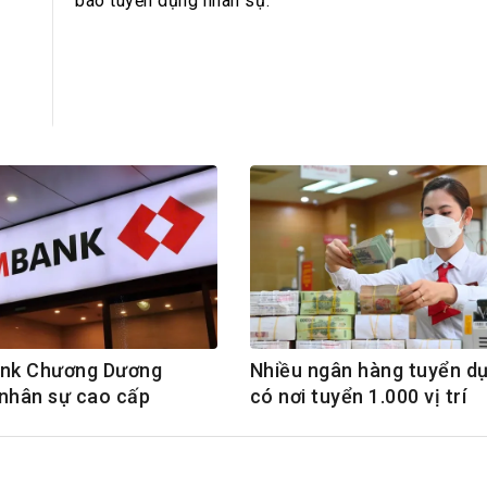
h Tiêu dùng
báo tuyển dụng nhân sự.
tài sản
oán –Thẻ
 trị
iệc làm
 SẢN
TUYỂN DỤNG
nk Chương Dương
Nhiều ngân hàng tuyển dụn
nhân sự cao cấp
có nơi tuyển 1.000 vị trí