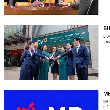
BI
BID
trườ
MB
MB 
môi 