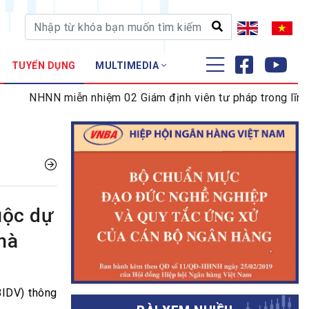
TUYỂN DỤNG
MULTIMEDIA
ĐÀO TẠO - NGHIÊN CỨU
miễn nhiệm 02 Giám định viên tư pháp trong lĩnh vực tiền tệ
Nghiệp vụ - Chứng chỉ
Tập huấn
uộc dự
hà
BIDV) thông