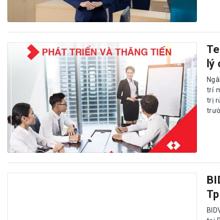
Te
lý
Ngâ
trí
trị 
trư
BI
Tp
BID