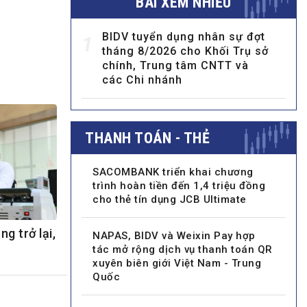
BÀI XEM NHIỀU
BIDV tuyển dụng nhân sự đợt
1
tháng 8/2026 cho Khối Trụ sở
chính, Trung tâm CNTT và
các Chi nhánh
MULTIMEDIA
THANH TOÁN - THẺ
Video
E-magazines
SACOMBANK triển khai chương
trình hoàn tiền đến 1,4 triệu đồng
Photos
cho thẻ tín dụng JCB Ultimate
g trở lại,
NAPAS, BIDV và Weixin Pay hợp
tác mở rộng dịch vụ thanh toán QR
xuyên biên giới Việt Nam - Trung
Quốc