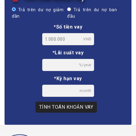
Trả trên dư nợ giảm
Trả trên dư nợ ban
dần
đầu
*Số tiền vay
VNĐ
*Lãi suất vay
%/year
*Kỳ hạn vay
month
TÍNH TOÁN KHOẢN VAY