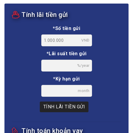
Tính lãi tiền gửi
*Số tiền gửi
VNĐ
*Lãi suất tiền gửi
%/year
*Kỳ hạn gửi
month
TÍNH LÃI TIỀN GỬI
Tính toán khoản vay