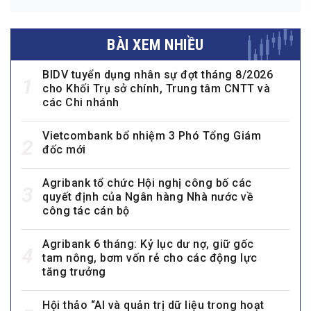
BÀI XEM NHIỀU
BIDV tuyển dụng nhân sự đợt tháng 8/2026
1
cho Khối Trụ sở chính, Trung tâm CNTT và
các Chi nhánh
Vietcombank bổ nhiệm 3 Phó Tổng Giám
2
đốc mới
Agribank tổ chức Hội nghị công bố các
3
quyết định của Ngân hàng Nhà nước về
công tác cán bộ
Agribank 6 tháng: Kỷ lục dư nợ, giữ gốc
4
tam nông, bơm vốn rẻ cho các động lực
tăng trưởng
Hội thảo “AI và quản trị dữ liệu trong hoạt