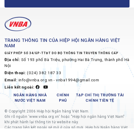
TRANG THÔNG TIN CỦA HIỆP HỘI NGÂN HÀNG VIỆT
NAM
GIẤY PHÉP SỐ 34/GP-TTĐT DO BỘ THÔNG TIN TRUYỀN THÔNG CẤP
Địa chỉ:
Số 193 phố Bà Triệu, phường Hai Bà Trưng, thành phố Hà
Nội
Điện thoại:
(024) 382 187 33
Email:
info@vnba.org.vn - vnba1994@gmail.com
Liên kết ngoài:
NGÂN HÀNG NHÀ
CHÍNH
TẠP CHÍ THỊ TRƯỜNG TÀI
NƯỚC VIỆT NAM
PHỦ
CHÍNH TIỀN TỆ
© Copyright 2006 Hiệp hội Ngân hàng Việt Nam.
Ghi rõ nguồn 'www.vnba.org.vn' hoặc "Hiệp hội ngân hàng Việt Nam"
khi phát hành lại thông tin từ website này.
Các trang liên kết ngoài sẽ mở ở cửa sổ mới, Hiệp hội Ngân hàng Việt
Nam không chịu trách nhiệm về nội dung các trang liên kết ngoài.