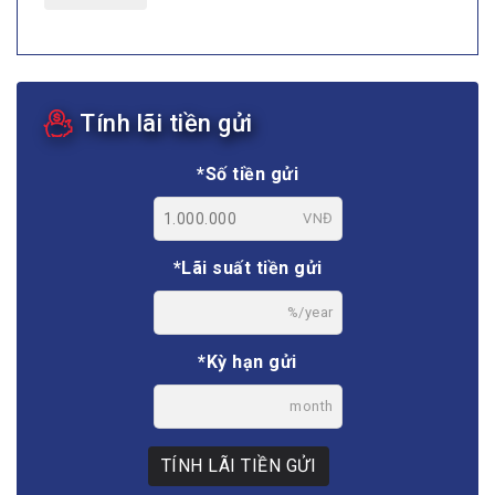
Tính lãi tiền gửi
*Số tiền gửi
VNĐ
*Lãi suất tiền gửi
%/year
*Kỳ hạn gửi
month
TÍNH LÃI TIỀN GỬI