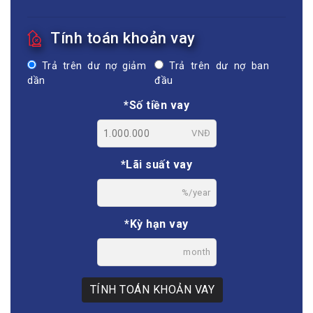
Tính toán khoản vay
Trả trên dư nợ giảm
Trả trên dư nợ ban
dần
đầu
*Số tiền vay
VNĐ
*Lãi suất vay
%/year
*Kỳ hạn vay
month
TÍNH TOÁN KHOẢN VAY