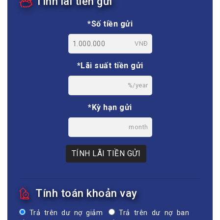
Tính lãi tiền gửi
*Số tiền gửi
VNĐ
*Lãi suất tiền gửi
%/year
*Kỳ hạn gửi
month
TÍNH LÃI TIỀN GỬI
Tính toán khoản vay
Trả trên dư nợ giảm
Trả trên dư nợ ban