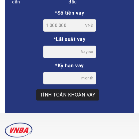
dần
đầu
*Số tiền vay
VNĐ
*Lãi suất vay
%/year
*Kỳ hạn vay
month
TÍNH TOÁN KHOẢN VAY