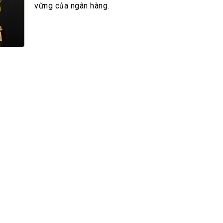
h Tiêu dùng
vững của ngân hàng.
tài sản
oán –Thẻ
 trị
iệc làm
 SẢN
TUYỂN DỤNG