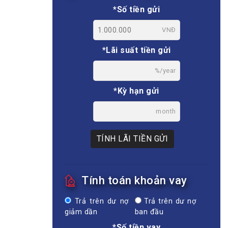
*Số tiền gửi
VNĐ
*Lãi suất tiền gửi
%/year
*Kỳ hạn gửi
month
TÍNH LÃI TIỀN GỬI
Tính toán khoản vay
Trả trên dư nợ
Trả trên dư nợ
giảm dần
ban đầu
*Số tiền vay