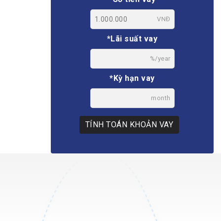
VNĐ
*Lãi suất vay
%/year
*Kỳ hạn vay
month
TÍNH TOÁN KHOẢN VAY