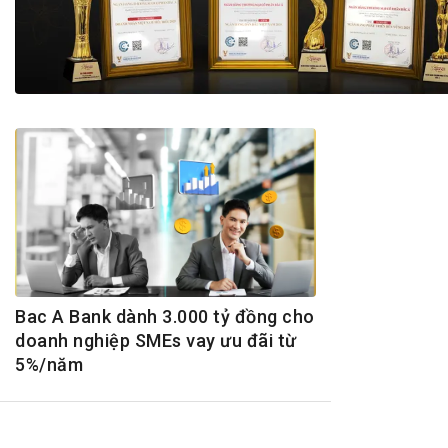
Tài chín
Bộ Chuẩn mực Đạo đức nghề nghiệp
Đấu giá 
Đối tác
Thanh t
Nhà quản
Cơ hội v
GÓP Ý CHÍNH SÁCH
ĐẤU GIÁ TÀI
Dự thảo luật
Tư vấn – Hỏi đáp
Tra cứu văn bản
Bac A Bank dành 3.000 tỷ đồng cho
doanh nghiệp SMEs vay ưu đãi từ
5%/năm