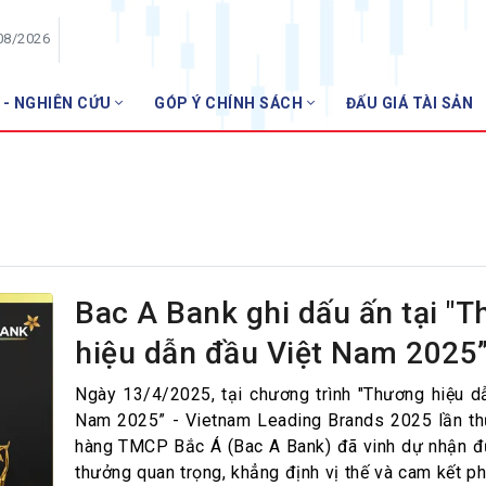
08/2026
 - NGHIÊN CỨU
GÓP Ý CHÍNH SÁCH
ĐẤU GIÁ TÀI SẢN
HỘI VIÊN
Danh sách hội viên
Gia nhập VNBA
 VNBA
 Tuần VNBA
Bac A Bank ghi dấu ấn tại "
hiệu dẫn đầu Việt Nam 2025
gân hàng
t
Ngày 13/4/2025, tại chương trình "Thương hiệu d
Nam 2025” - Vietnam Leading Brands 2025 lần th
hàng TMCP Bắc Á (Bac A Bank) đã vinh dự nhận đ
thưởng quan trọng, khẳng định vị thế và cam kết ph