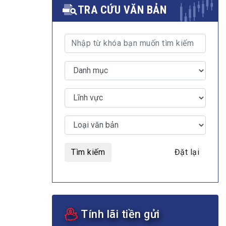
TRA CỨU VĂN BẢN
MULTIMEDIA
Video
E-magazines
Photos
Tìm kiếm
Đặt lại
Tính lãi tiền gửi