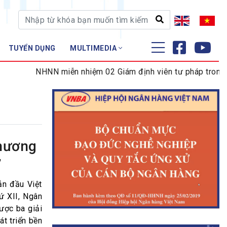
TUYỂN DỤNG
MULTIMEDIA
ĐÀO TẠO - NGHIÊN CỨU
NHNN miễn nhiệm 02 Giám định viên tư pháp trong lĩnh 
Nghiệp vụ - Chứng chỉ
Tập huấn
Thương
”
ẫn đầu Việt
ứ XII, Ngân
ược ba giải
át triển bền