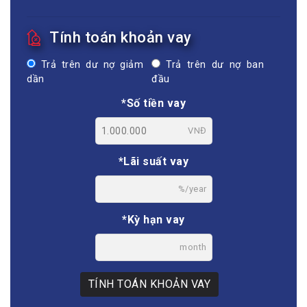
Tính toán khoản vay
Trả trên dư nợ giảm
Trả trên dư nợ ban
dần
đầu
*Số tiền vay
VNĐ
*Lãi suất vay
%/year
*Kỳ hạn vay
month
TÍNH TOÁN KHOẢN VAY