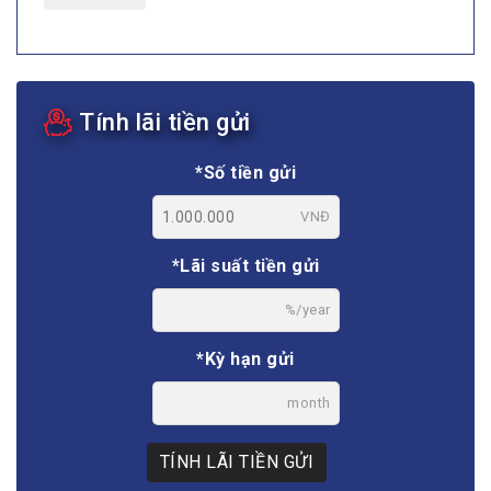
Tính lãi tiền gửi
*Số tiền gửi
VNĐ
*Lãi suất tiền gửi
%/year
*Kỳ hạn gửi
month
TÍNH LÃI TIỀN GỬI