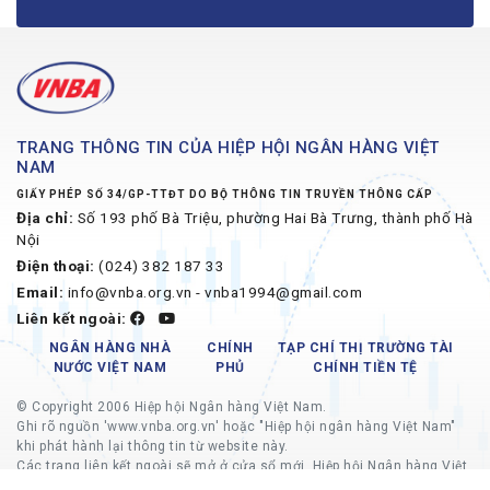
TRANG THÔNG TIN CỦA HIỆP HỘI NGÂN HÀNG VIỆT
NAM
GIẤY PHÉP SỐ 34/GP-TTĐT DO BỘ THÔNG TIN TRUYỀN THÔNG CẤP
Địa chỉ:
Số 193 phố Bà Triệu, phường Hai Bà Trưng, thành phố Hà
Nội
Điện thoại:
(024) 382 187 33
Email:
info@vnba.org.vn - vnba1994@gmail.com
Liên kết ngoài:
NGÂN HÀNG NHÀ
CHÍNH
TẠP CHÍ THỊ TRƯỜNG TÀI
NƯỚC VIỆT NAM
PHỦ
CHÍNH TIỀN TỆ
© Copyright 2006 Hiệp hội Ngân hàng Việt Nam.
Ghi rõ nguồn 'www.vnba.org.vn' hoặc "Hiệp hội ngân hàng Việt Nam"
khi phát hành lại thông tin từ website này.
Các trang liên kết ngoài sẽ mở ở cửa sổ mới, Hiệp hội Ngân hàng Việt
Nam không chịu trách nhiệm về nội dung các trang liên kết ngoài.