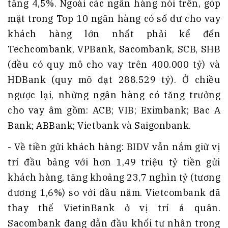
tăng 4,5%. Ngoài các ngân hàng nói trên, góp
mặt trong Top 10 ngân hàng có số dư cho vay
khách hàng lớn nhất phải kể đến
Techcombank, VPBank, Sacombank, SCB, SHB
(đều có quy mô cho vay trên 400.000 tỷ) và
HDBank (quy mô đạt 288.529 tỷ). Ở chiều
ngược lại, những ngân hàng có tăng trưởng
cho vay âm gồm: ACB; VIB; Eximbank; Bac A
Bank; ABBank; Vietbank và Saigonbank.
- Về tiền gửi khách hàng: BIDV vẫn nắm giữ vị
trí đầu bảng với hơn 1,49 triệu tỷ tiền gửi
khách hàng, tăng khoảng 23,7 nghìn tỷ (tương
đương 1,6%) so với đầu năm. Vietcombank đã
thay thế VietinBank ở vị trí á quân.
Sacombank đang dẫn đầu khối tư nhân trong