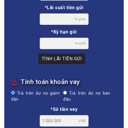
*Lãi suất tiền gửi
%/year
*Kỳ hạn gửi
month
TÍNH LÃI TIỀN GỬI
Tính toán khoản vay
Trả trên dư nợ giảm
Trả trên dư nợ ban
dần
đầu
*Số tiền vay
VNĐ