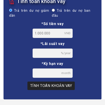
Tính toán khoản vay
Trả trên dư nợ giảm
Trả trên dư nợ ban
dần
đầu
*Số tiền vay
VNĐ
*Lãi suất vay
%/year
*Kỳ hạn vay
month
TÍNH TOÁN KHOẢN VAY