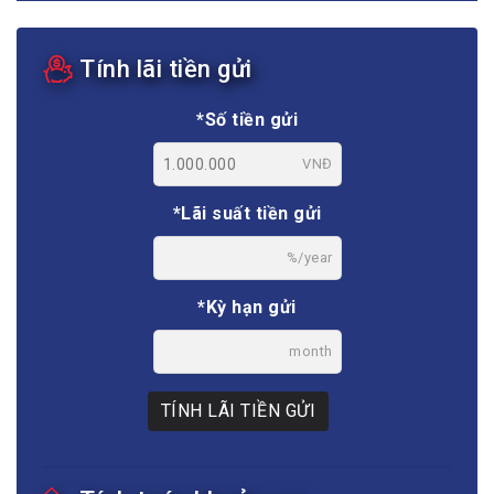
Tính lãi tiền gửi
*Số tiền gửi
VNĐ
*Lãi suất tiền gửi
%/year
*Kỳ hạn gửi
month
TÍNH LÃI TIỀN GỬI