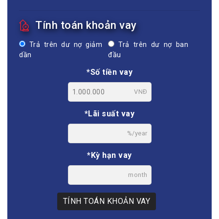
Tính toán khoản vay
Trả trên dư nợ giảm
Trả trên dư nợ ban
dần
đầu
*Số tiền vay
VNĐ
*Lãi suất vay
%/year
*Kỳ hạn vay
month
TÍNH TOÁN KHOẢN VAY