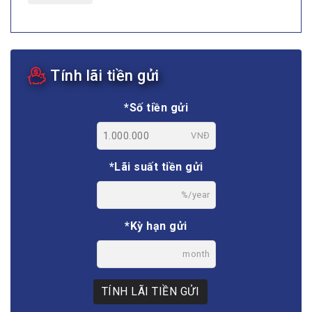
Tính lãi tiền gửi
*Số tiền gửi
VNĐ
*Lãi suất tiền gửi
%/year
*Kỳ hạn gửi
month
TÍNH LÃI TIỀN GỬI