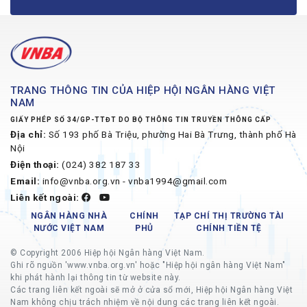
TRANG THÔNG TIN CỦA HIỆP HỘI NGÂN HÀNG VIỆT
NAM
GIẤY PHÉP SỐ 34/GP-TTĐT DO BỘ THÔNG TIN TRUYỀN THÔNG CẤP
Địa chỉ:
Số 193 phố Bà Triệu, phường Hai Bà Trưng, thành phố Hà
Nội
Điện thoại:
(024) 382 187 33
Email:
info@vnba.org.vn - vnba1994@gmail.com
Liên kết ngoài:
NGÂN HÀNG NHÀ
CHÍNH
TẠP CHÍ THỊ TRƯỜNG TÀI
NƯỚC VIỆT NAM
PHỦ
CHÍNH TIỀN TỆ
© Copyright 2006 Hiệp hội Ngân hàng Việt Nam.
Ghi rõ nguồn 'www.vnba.org.vn' hoặc "Hiệp hội ngân hàng Việt Nam"
khi phát hành lại thông tin từ website này.
Các trang liên kết ngoài sẽ mở ở cửa sổ mới, Hiệp hội Ngân hàng Việt
Nam không chịu trách nhiệm về nội dung các trang liên kết ngoài.