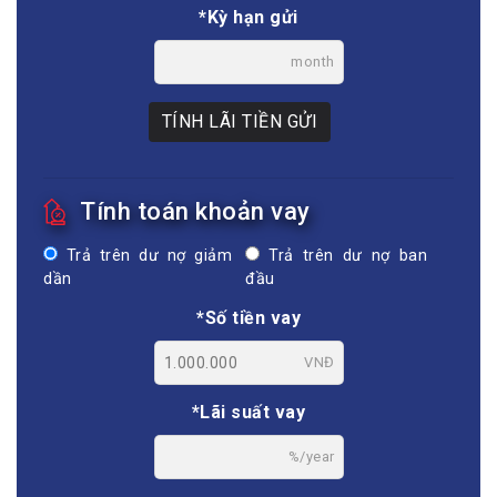
*Kỳ hạn gửi
month
TÍNH LÃI TIỀN GỬI
Tính toán khoản vay
Trả trên dư nợ giảm
Trả trên dư nợ ban
dần
đầu
*Số tiền vay
VNĐ
*Lãi suất vay
%/year