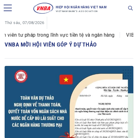
HIỆP HỘI NGÂN HÀNG VIỆT NAM
VIETNAM BANK'S ASSOCIATION
Thứ sáu, 07/08/2026
ên tư pháp trong lĩnh vực tiền tệ và ngân hàng
VIB đổi 
VNBA MỜI HỘI VIÊN GÓP Ý DỰ THẢO