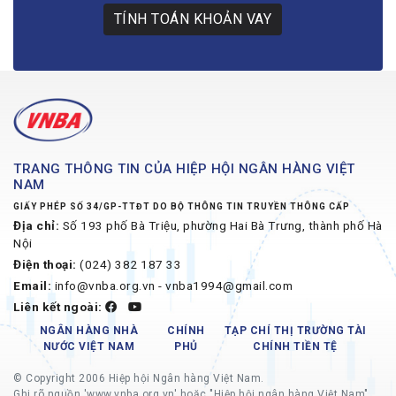
TÍNH TOÁN KHOẢN VAY
TRANG THÔNG TIN CỦA HIỆP HỘI NGÂN HÀNG VIỆT
NAM
GIẤY PHÉP SỐ 34/GP-TTĐT DO BỘ THÔNG TIN TRUYỀN THÔNG CẤP
Địa chỉ:
Số 193 phố Bà Triệu, phường Hai Bà Trưng, thành phố Hà
Nội
Điện thoại:
(024) 382 187 33
Email:
info@vnba.org.vn - vnba1994@gmail.com
Liên kết ngoài:
NGÂN HÀNG NHÀ
CHÍNH
TẠP CHÍ THỊ TRƯỜNG TÀI
NƯỚC VIỆT NAM
PHỦ
CHÍNH TIỀN TỆ
© Copyright 2006 Hiệp hội Ngân hàng Việt Nam.
Ghi rõ nguồn 'www.vnba.org.vn' hoặc "Hiệp hội ngân hàng Việt Nam"