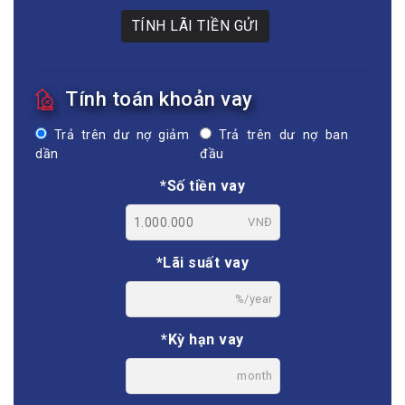
TÍNH LÃI TIỀN GỬI
Tính toán khoản vay
Trả trên dư nợ giảm
Trả trên dư nợ ban
dần
đầu
*Số tiền vay
VNĐ
*Lãi suất vay
%/year
*Kỳ hạn vay
month