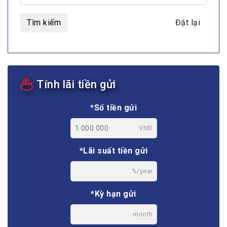
Tìm kiếm
Đặt lại
Tính lãi tiền gửi
*Số tiền gửi
VNĐ
*Lãi suất tiền gửi
%/year
*Kỳ hạn gửi
month