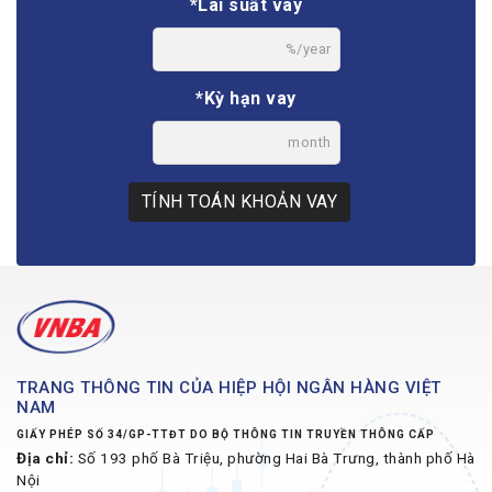
*Lãi suất vay
%/year
*Kỳ hạn vay
month
TÍNH TOÁN KHOẢN VAY
TRANG THÔNG TIN CỦA HIỆP HỘI NGÂN HÀNG VIỆT
NAM
GIẤY PHÉP SỐ 34/GP-TTĐT DO BỘ THÔNG TIN TRUYỀN THÔNG CẤP
Địa chỉ:
Số 193 phố Bà Triệu, phường Hai Bà Trưng, thành phố Hà
Nội