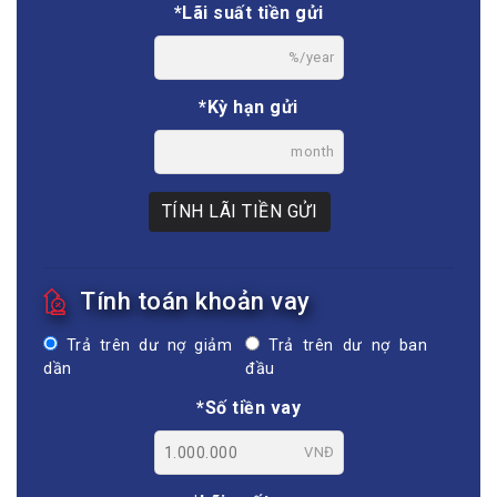
*Lãi suất tiền gửi
%/year
*Kỳ hạn gửi
month
TÍNH LÃI TIỀN GỬI
Tính toán khoản vay
Trả trên dư nợ giảm
Trả trên dư nợ ban
dần
đầu
*Số tiền vay
VNĐ