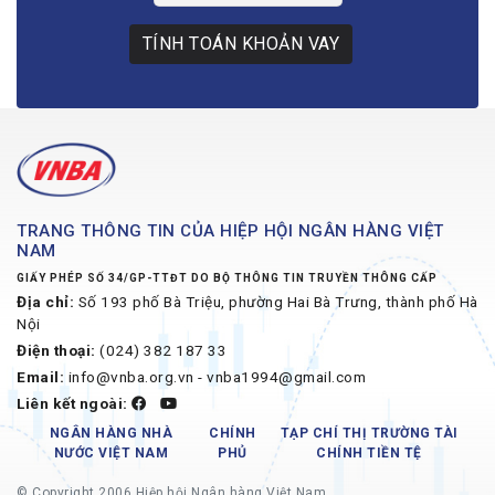
TÍNH TOÁN KHOẢN VAY
TRANG THÔNG TIN CỦA HIỆP HỘI NGÂN HÀNG VIỆT
NAM
GIẤY PHÉP SỐ 34/GP-TTĐT DO BỘ THÔNG TIN TRUYỀN THÔNG CẤP
Địa chỉ:
Số 193 phố Bà Triệu, phường Hai Bà Trưng, thành phố Hà
Nội
Điện thoại:
(024) 382 187 33
Email:
info@vnba.org.vn - vnba1994@gmail.com
Liên kết ngoài:
NGÂN HÀNG NHÀ
CHÍNH
TẠP CHÍ THỊ TRƯỜNG TÀI
NƯỚC VIỆT NAM
PHỦ
CHÍNH TIỀN TỆ
© Copyright 2006 Hiệp hội Ngân hàng Việt Nam.