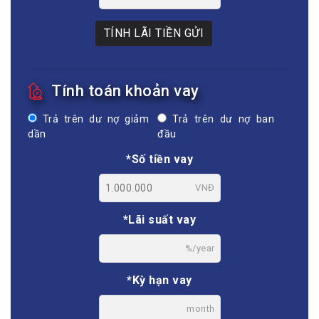
TÍNH LÃI TIỀN GỬI
Tính toán khoản vay
Trả trên dư nợ giảm
Trả trên dư nợ ban
dần
đầu
*Số tiền vay
VNĐ
*Lãi suất vay
%/year
*Kỳ hạn vay
month