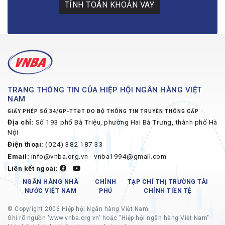
TÍNH TOÁN KHOẢN VAY
TRANG THÔNG TIN CỦA HIỆP HỘI NGÂN HÀNG VIỆT
NAM
GIẤY PHÉP SỐ 34/GP-TTĐT DO BỘ THÔNG TIN TRUYỀN THÔNG CẤP
Địa chỉ:
Số 193 phố Bà Triệu, phường Hai Bà Trưng, thành phố Hà
Nội
Điện thoại:
(024) 382 187 33
Email:
info@vnba.org.vn - vnba1994@gmail.com
Liên kết ngoài:
NGÂN HÀNG NHÀ
CHÍNH
TẠP CHÍ THỊ TRƯỜNG TÀI
NƯỚC VIỆT NAM
PHỦ
CHÍNH TIỀN TỆ
© Copyright 2006 Hiệp hội Ngân hàng Việt Nam.
Ghi rõ nguồn 'www.vnba.org.vn' hoặc "Hiệp hội ngân hàng Việt Nam"