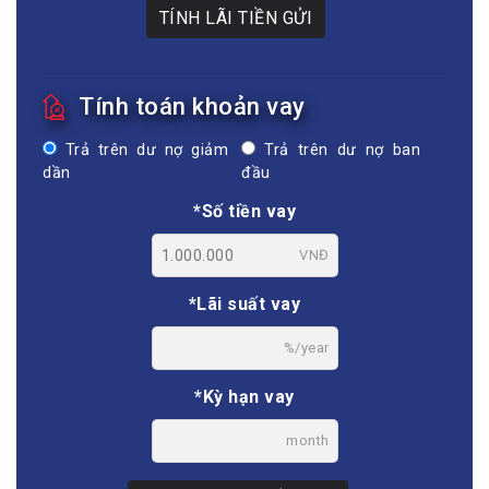
TÍNH LÃI TIỀN GỬI
Tính toán khoản vay
Trả trên dư nợ giảm
Trả trên dư nợ ban
dần
đầu
*Số tiền vay
VNĐ
*Lãi suất vay
%/year
*Kỳ hạn vay
month