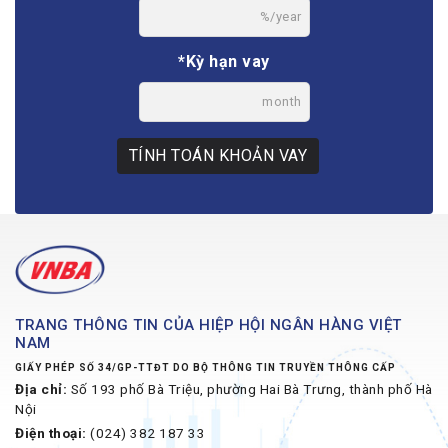
%/year
*Kỳ hạn vay
month
TÍNH TOÁN KHOẢN VAY
TRANG THÔNG TIN CỦA HIỆP HỘI NGÂN HÀNG VIỆT
NAM
GIẤY PHÉP SỐ 34/GP-TTĐT DO BỘ THÔNG TIN TRUYỀN THÔNG CẤP
Địa chỉ:
Số 193 phố Bà Triệu, phường Hai Bà Trưng, thành phố Hà
Nội
Điện thoại:
(024) 382 187 33