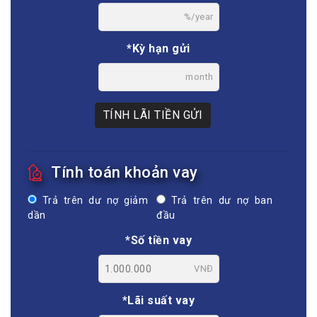
%/year
*Kỳ hạn gửi
month
TÍNH LÃI TIỀN GỬI
Tính toán khoản vay
Trả trên dư nợ giảm
Trả trên dư nợ ban
dần
đầu
*Số tiền vay
VNĐ
*Lãi suất vay