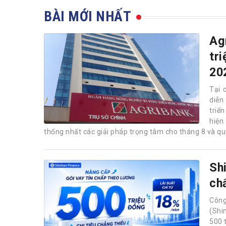
BÀI MỚI NHẤT
Ag
tr
20
Tại 
diễn
triể
hiện
thống nhất các giải pháp trọng tâm cho tháng 8 và quý
Sh
ch
Công
(Shi
500 