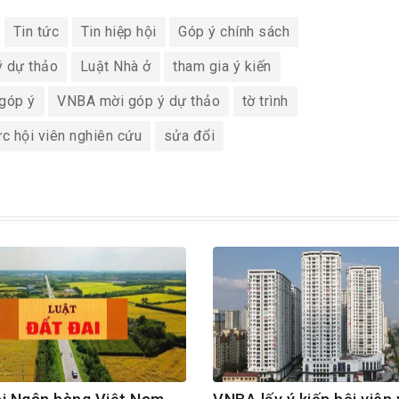
Tin tức
Tin hiệp hội
Góp ý chính sách
ý dự thảo
Luật Nhà ở
tham gia ý kiến
góp ý
VNBA mời góp ý dự thảo
tờ trình
ức hội viên nghiên cứu
sửa đổi