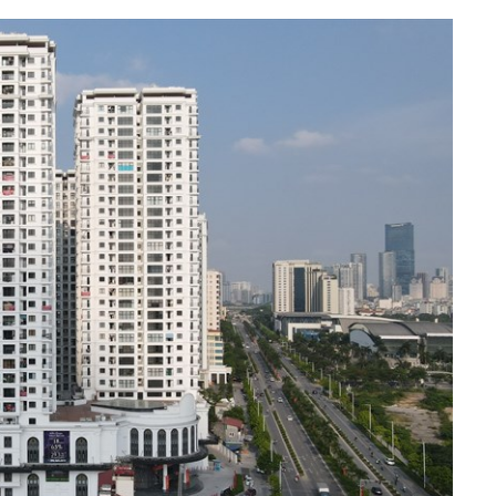
h Tiêu dùng
tài sản
oán –Thẻ
 trị
iệc làm
 SẢN
TUYỂN DỤNG