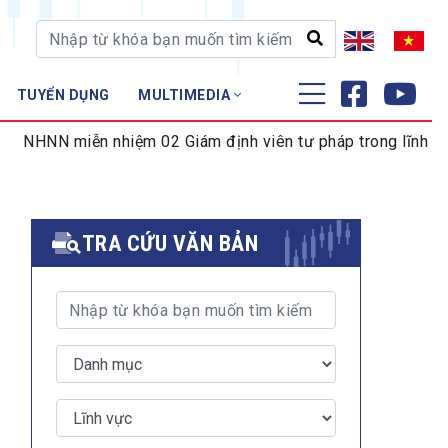
TUYỂN DỤNG
MULTIMEDIA
ĐÀO TẠO - NGHIÊN CỨU
n nhiệm 02 Giám định viên tư pháp trong lĩnh vực tiền tệ v
Nghiệp vụ - Chứng chỉ
Tập huấn
TRA CỨU VĂN BẢN