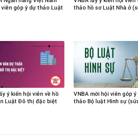
ội Ngân hàng Việt Nam
VNBA lấy ý kiến hội viên
 viên góp ý dự thảo Luật
thảo hồ sơ Luật Nhà ở (s
i
y ý kiến hội viên về hồ
VNBA mời hội viên góp ý
n Luật Đô thị đặc biệt
thảo Bộ luật Hình sự (sử