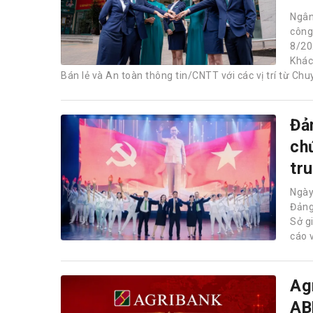
Ngân
công
8/20
Khác
Bán lẻ và An toàn thông tin/CNTT với các vị trí từ Chu
Đả
ch
tr
Ngày
Đảng
Sở g
cáo 
Ag
AB