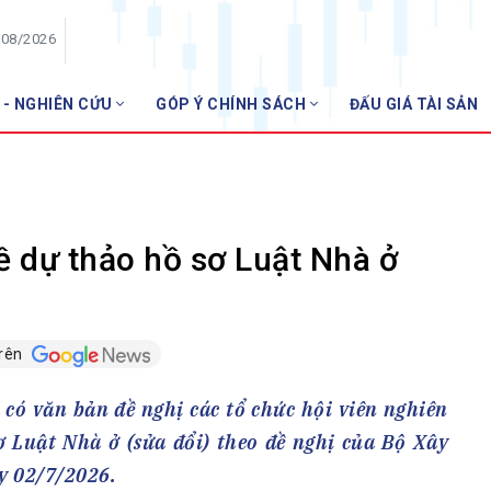
/08/2026
 - NGHIÊN CỨU
GÓP Ý CHÍNH SÁCH
ĐẤU GIÁ TÀI SẢN
HỘI VIÊN
NHNN miễ
Danh sách hội viên
Gia nhập VNBA
 VNBA
về dự thảo hồ sơ Luật Nhà ở
 Tuần VNBA
trên
gân hàng
t
có văn bản đề nghị các tổ chức hội viên nghiên
ơ Luật Nhà ở (sửa đổi) theo đề nghị của Bộ Xây
y 02/7/2026.