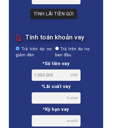
TÍNH LÃI TIỀN GỬI
Tính toán khoản vay
Trả trên dư nợ
Trả trên dư nợ
giảm dần
ban đầu
*Số tiền vay
VNĐ
*Lãi suất vay
%/year
*Kỳ hạn vay
month