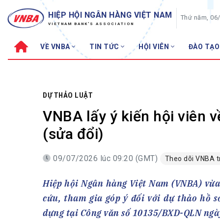
HIỆP HỘI NGÂN HÀNG VIỆT NAM
Thứ năm, 06
VIETNAM BANK'S ASSOCIATION
VỀ VNBA
TIN TỨC
HỘI VIÊN
ĐÀO TẠO
Về VNBA
TIN TỨC
Cơ cấu tổ chức
Tin Hiệp hội
Sơ đồ tổ chức
Sự kiện
DỰ THẢO LUẬT
Hội đồng Hiệp hội
30 năm
VNBA lấy ý kiến hội viên 
Thường trực Hiệp hội
Bản tin
(sửa đổi)
Cơ quan Thường trực
Tin Hội viên
09/07/2026 lúc 09:20 (GMT)
Theo dõi VNBA 
Điều lệ
Tin ngành n
Lịch sử phát triển
Topic nổi bậ
Hiệp hội Ngân hàng Việt Nam (VNBA) vừa 
VNBA các thời kỳ
Đào tạo
cứu, tham gia góp ý đối với dự thảo hồ s
Fintech
Thành tích – Giải thưởng
dựng tại Công văn số 10135/BXD-QLN ngà