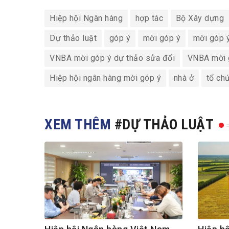
Hiệp hội Ngân hàng
hợp tác
Bộ Xây dựng
Dự thảo luật
góp ý
mời góp ý
mời góp 
VNBA mời góp ý dự thảo sửa đổi
VNBA mời 
Hiệp hội ngân hàng mời góp ý
nhà ở
tổ ch
XEM THÊM
#DỰ THẢO LUẬT