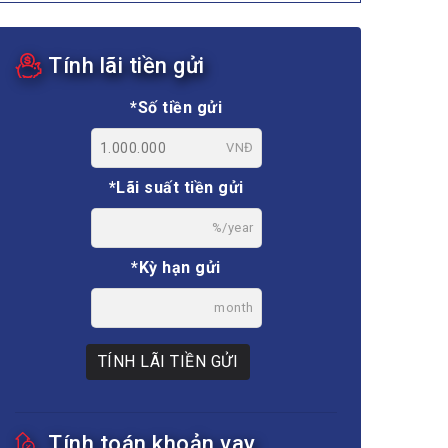
Tính lãi tiền gửi
*Số tiền gửi
VNĐ
*Lãi suất tiền gửi
%/year
*Kỳ hạn gửi
month
TÍNH LÃI TIỀN GỬI
Tính toán khoản vay