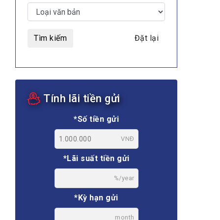
Tìm kiếm
Đặt lại
MULTIMEDIA
Tính lãi tiền gửi
Video
E-magazines
*Số tiền gửi
Photos
VNĐ
*Lãi suất tiền gửi
%/year
*Kỳ hạn gửi
month