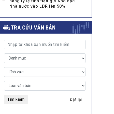
nâng tỷ lệ tính tiền gửi Kho bạc
Nhà nước vào LDR lên 50%
TRA CỨU VĂN BẢN
Tìm kiếm
Đặt lại