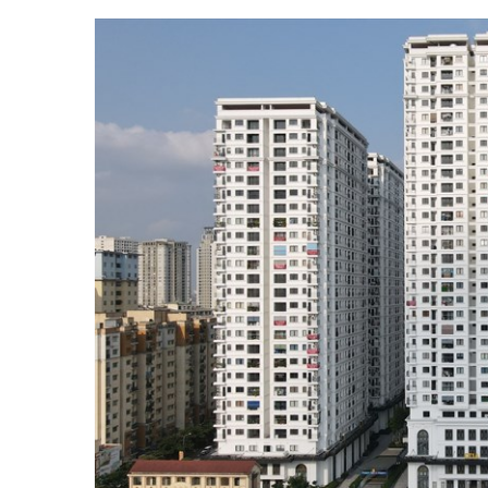
Tài chín
Bộ Chuẩn mực Đạo đức nghề nghiệp
Đấu giá 
Đối tác
Thanh t
Nhà quản
Cơ hội v
GÓP Ý CHÍNH SÁCH
ĐẤU GIÁ TÀI
Dự thảo luật
Tư vấn – Hỏi đáp
Tra cứu văn bản