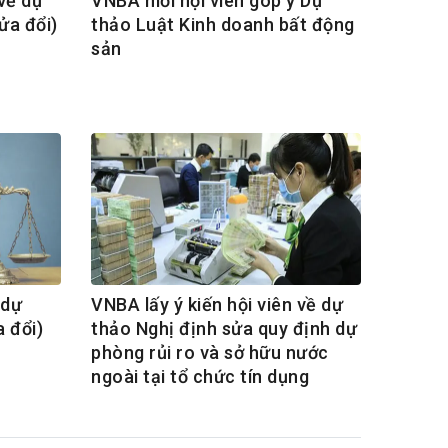
 về dự
VNBA mời hội viên góp ý Dự
ửa đổi)
thảo Luật Kinh doanh bất động
sản
 dự
VNBA lấy ý kiến hội viên về dự
a đổi)
thảo Nghị định sửa quy định dự
phòng rủi ro và sở hữu nước
ngoài tại tổ chức tín dụng