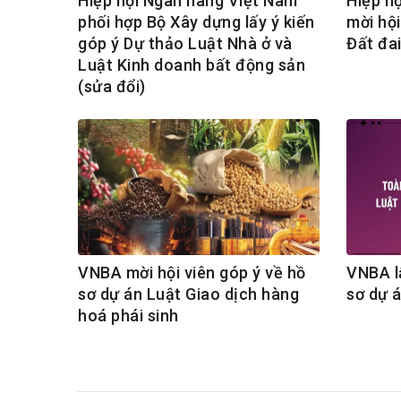
Hiệp hội Ngân hàng Việt Nam
Hiệp h
phối hợp Bộ Xây dựng lấy ý kiến
mời hội
góp ý Dự thảo Luật Nhà ở và
Đất đa
Luật Kinh doanh bất động sản
(sửa đổi)
VNBA mời hội viên góp ý về hồ
VNBA lấ
sơ dự án Luật Giao dịch hàng
sơ dự á
hoá phái sinh