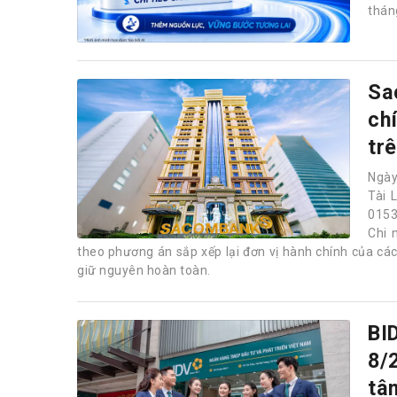
thán
Sa
ch
tr
Ngày
Tài 
0153
Chi 
theo phương án sắp xếp lại đơn vị hành chính của các đ
giữ nguyên hoàn toàn.
BI
8/
tâ