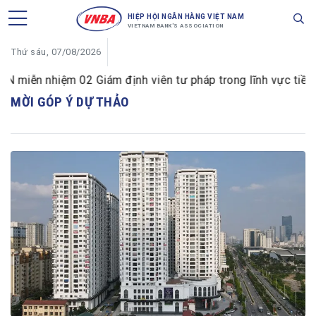
HIỆP HỘI NGÂN HÀNG VIỆT NAM
VIETNAM BANK'S ASSOCIATION
Thứ sáu, 07/08/2026
ễn nhiệm 02 Giám định viên tư pháp trong lĩnh vực tiền tệ v
MỜI GÓP Ý DỰ THẢO