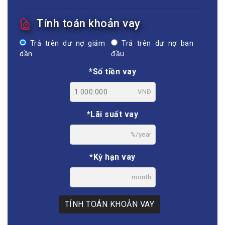
Tính toán khoản vay
Trả trên dư nợ giảm
Trả trên dư nợ ban
dần
đầu
*Số tiền vay
VNĐ
*Lãi suất vay
%/year
*Kỳ hạn vay
month
TÍNH TOÁN KHOẢN VAY