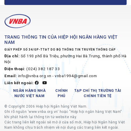
TRANG THÔNG TIN CỦA HIỆP HỘI NGÂN HÀNG VIỆT
NAM
GIẤY PHÉP SỐ 34/GP-TTĐT DO BỘ THÔNG TIN TRUYỀN THÔNG CẤP
Địa chỉ:
Số 193 phố Bà Triệu, phường Hai Bà Trưng, thành phố Hà
Nội
Điện thoại:
(024) 382 187 33
Email:
info@vnba.org.vn - vnba1994@gmail.com
Liên kết ngoài:
NGÂN HÀNG NHÀ
CHÍNH
TẠP CHÍ THỊ TRƯỜNG TÀI
NƯỚC VIỆT NAM
PHỦ
CHÍNH TIỀN TỆ
© Copyright 2006 Hiệp hội Ngân hàng Việt Nam.
Ghi rõ nguồn 'www.vnba.org.vn' hoặc "Hiệp hội ngân hàng Việt Nam"
khi phát hành lại thông tin từ website này.
Các trang liên kết ngoài sẽ mở ở cửa sổ mới, Hiệp hội Ngân hàng Việt
Nam không chịu trách nhiệm về nội dung các trang liên kết ngoài.