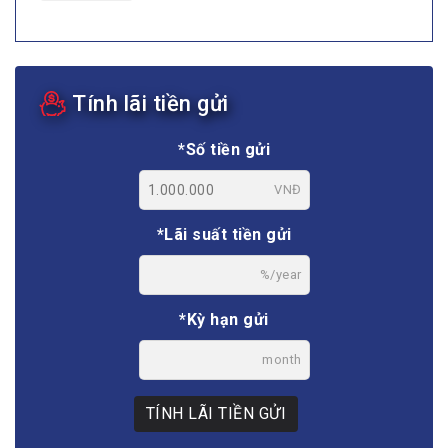
Tính lãi tiền gửi
*Số tiền gửi
VNĐ
*Lãi suất tiền gửi
%/year
*Kỳ hạn gửi
month
TÍNH LÃI TIỀN GỬI